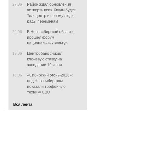
27.06
Район ждал обновления
четверть века. Каким будет
Телецентр и почему люди
рады переменам
22.06
В Новосибирской области
прошел форум
национальных культур
19.06
Центробанк снизил
ключевую ставку на
заседании 19 июня
16.06
«Сибирский огонь-2026»:
под Новосибирском
показали трофейную
технику СВО
Вся лента