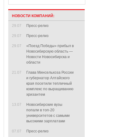
НОВОСТИ КОМПАНИЙ:
29.07
Пресс-релиз
29.07
Пресс-релиз
29.07
«Поезд Победы» прибыл в
Новосибирскую область —
Новости Новосибирска и
области
21.07
Глава Минсельхоза России
и губернатор Алтайского
края посетили тепличный
комплекс по выращиванию
хризантем
13.07
Новосибирские вузы
попали в топ-20
университетов с самыми
высокими зарплатами
07.07
Пресс-релиз