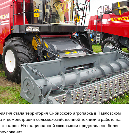
ятия стала территория Сибирского агропарка в Павловском
а и демонстрация сельскохозяйственной техники в работе на
гектаров. На стационарной экспозиции представлено более
борудования.