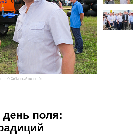
ото: © Сибирский репортёр
 день поля:
радиций