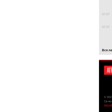
07.07
07.07
Вся л
© 202
Св-во
36114