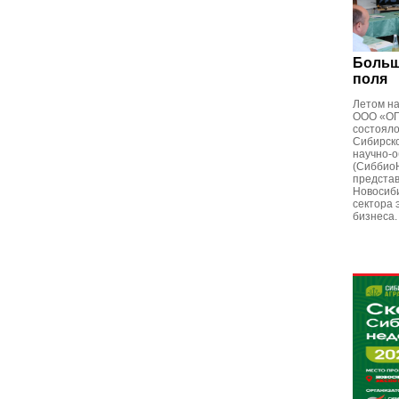
Больш
поля
Летом н
ООО «ОП
состоял
Сибирско
научно-о
(Сиббио
представ
Новосиби
сектора 
бизнеса.