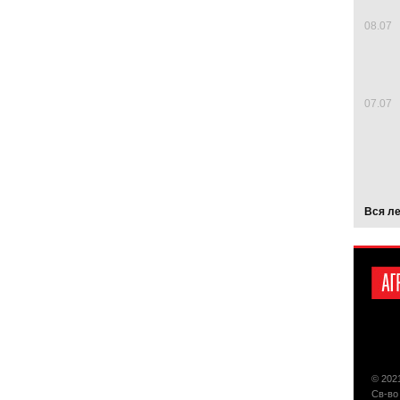
08.07
07.07
Вся л
© 202
Св-во