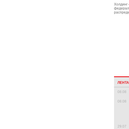
Холдинг 
федераль
распред
ЛЕНТ
08.08
08.08
29.07