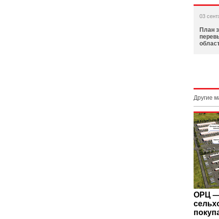
03 сент
План з
перев
облас
Другие 
ОРЦ —
сельх
покуп