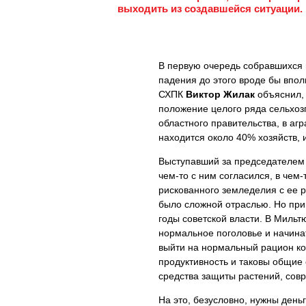
выходить из создавшейся ситуации.
В первую очередь собравшихся и
падения до этого вроде бы впо
СХПК
Виктор Жилак
объяснил, 
положение целого ряда сельхоз
областного правительства, в аг
находится около 40% хозяйств, и
Выступавший за председателем
чем-то с ним согласился, в чем-
рискованного земледелия с ее р
было сложной отраслью. Но при э
годы советской власти. В Миль
нормальное поголовье и начина
выйти на нормальный рацион корм
продуктивность и таковы общие
средства защиты растений, совр
На это, безусловно, нужны день