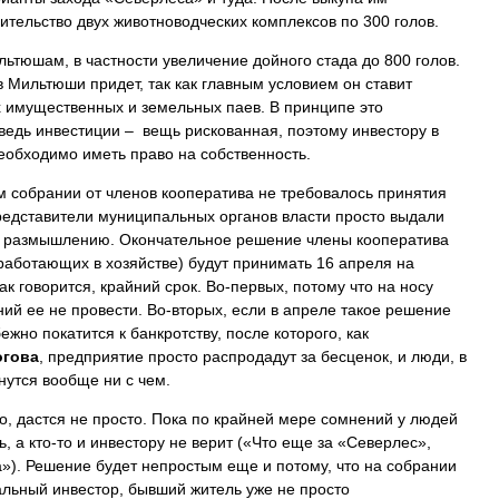
тельство двух животноводческих комплексов по 300 голов.
льтюшам, в частности увеличение дойного стада до 800 голов.
в Мильтюши придет, так как главным условием он ставит
х имущественных и земельных паев. В принципе это
ведь инвестиции – вещь рискованная, поэтому инвестору в
необходимо иметь право на собственность.
м собрании от членов кооператива не требовалось принятия
представители муниципальных органов власти просто выдали
 размышлению. Окончательное решение члены кооператива
, работающих в хозяйстве) будут принимать 16 апреля на
к говорится, крайний срок. Во-первых, потому что на носу
ий ее не провести. Во-вторых, если в апреле такое решение
ежно покатится к банкротству, после которого, как
огова
, предприятие просто распродадут за бесценок, и люди, в
нутся вообще ни с чем.
о, дастся не просто. Пока по крайней мере сомнений у людей
ь, а кто-то и инвестору не верит («Что еще за «Северлес»,
а»). Решение будет непростым еще и потому, что на собрании
льный инвестор, бывший житель уже не просто