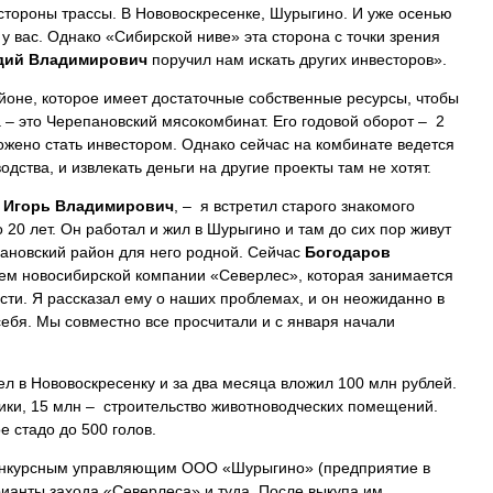
 стороны трассы. В Нововоскресенке, Шурыгино. И уже осенью
 у вас. Однако «Сибирской ниве» эта сторона с точки зрения
дий Владимирович
поручил нам искать других инвесторов».
йоне, которое имеет достаточные собственные ресурсы, чтобы
а – это Черепановский мясокомбинат. Его годовой оборот – 2
ожено стать инвестором. Однако сейчас на комбинате ведется
дства, и извлекать деньги на другие проекты там не хотят.
т
Игорь Владимирович
, – я встретил старого знакомого
о 20 лет. Он работал и жил в Шурыгино и там до сих пор живут
пановский район для него родной. Сейчас
Богодаров
лем новосибирской компании «Северлес», которая занимается
сти. Я рассказал ему о наших проблемах, и он неожиданно в
ебя. Мы совместно все просчитали и с января начали
 в Нововоскресенку и за два месяца вложил 100 млн рублей.
ники, 15 млн – строительство животноводческих помещений.
е стадо до 500 голов.
конкурсным управляющим ООО «Шурыгино» (предприятие в
рианты захода «Северлеса» и туда. После выкупа им