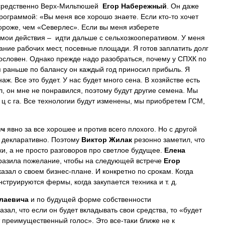
осредственно Верх-Мильтюшей
Егор Набережный
. Он даже
рограммой: «Вы меня все хорошо знаете. Если кто-то хочет
дороже, чем «Северлес». Если вы меня изберете
 мои действия – идти дальше с сельхозкооперативом. У меня
дание рабочих мест, посевные площади. Я готов заплатить долг
лословен. Однако прежде надо разобраться, почему у СПХК по
я раньше по балансу он каждый год приносил прибыль. Я
ж. Все это будет. У нас будет много сена. В хозяйстве есть
, он мне не понравился, поэтому будут другие семена. Мы
ц с га. Все технологии будут изменены, мы приобретем ГСМ,
ич
явно за все хорошее и против всего плохого. Но с другой
р декларативно. Поэтому
Виктор Жилак
резонно заметил, что
и, а не просто разговоров про светлое будущее.
Елена
ыразила пожелание, чтобы на следующей встрече
Егор
зал о своем бизнес-плане. И конкретно по срокам. Когда
струируются фермы, когда закупается техника и т. д.
лаевича
и по будущей форме собственности
зал, что если он будет вкладывать свои средства, то «будет
 преимущественный голос». Это все-таки ближе не к