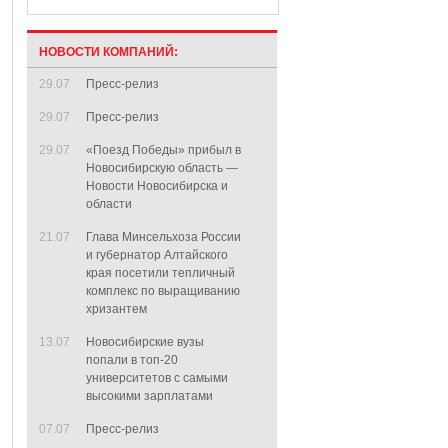
НОВОСТИ КОМПАНИЙ:
29.07
Пресс-релиз
29.07
Пресс-релиз
29.07
«Поезд Победы» прибыл в
Новосибирскую область —
Новости Новосибирска и
области
21.07
Глава Минсельхоза России
и губернатор Алтайского
края посетили тепличный
комплекс по выращиванию
хризантем
13.07
Новосибирские вузы
попали в топ-20
университетов с самыми
высокими зарплатами
07.07
Пресс-релиз