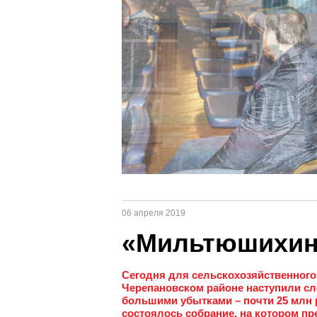
06 апреля 2019
«Мильтюшихинс
Сегодня для сельскохозяйственног
Черепановском районе наступили сл
большими убытками – почти 25 млн р
состоялось собрание, на котором пр