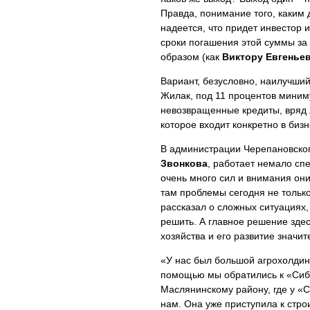
Правда, понимание того, каким 
надеется, что придет инвестор 
сроки погашения этой суммы за
образом (как
Виктору Евгенье
Вариант, безусловно, наилучший
Жилак, под 11 процентов миниму
невозвращенные кредиты, вряд л
которое входит конкретно в бизн
В администрации Черепановског
Звонкова
, работает немало сп
очень много сил и внимания они
там проблемы сегодня не тольк
рассказал о сложных ситуациях, 
решить. А главное решение здес
хозяйства и его развитие знач
«У нас был большой агрохолдинг
помощью мы обратились к «Сибир
Маслянинскому району, где у «С
нам. Она уже приступила к стро