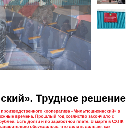
кий». Трудное решение
о производственного кооператива «Мильтюшихинский» в
ожные времена. Прошлый год хозяйство закончило с
ублей. Есть долги и по заработной плате. В марте в СХПК
едварительно обсуждалось, что делать дальше, как