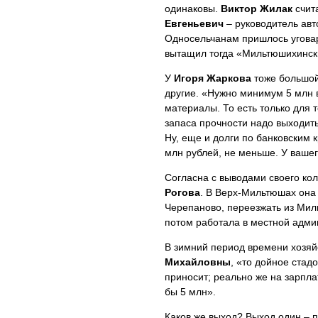
одинаковы.
Виктор Жилак
счита
Евгеньевич
– руководитель авт
Односельчанам пришлось уговари
вытащил тогда «Мильтюшихинск
У
Игоря Жаркова
тоже большой 
другие. «Нужно минимум 5 млн в
материалы. То есть только для 
запаса прочности надо выходить 
Ну, еще и долги по банковским 
млн рублей, не меньше. У вашег
Согласна с выводами своего ко
Рогова
. В Верх-Мильтюшах она 
Черепаново, переезжать из Мил
потом работала в местной админ
В зимний период времени хозяйс
Михайловны
, «то дойное стад
приносит; реально же на зарпла
бы 5 млн».
Каков же выход? Выход один – п