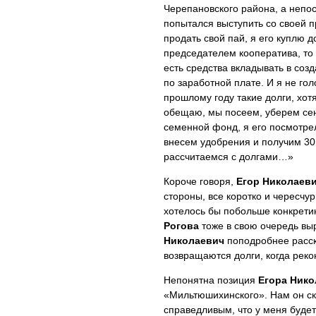
Черепановского района, а неп
попытался выступить со своей п
продать свой пай, я его куплю 
председателем кооператива, то
есть средства вкладывать в соз
по заработной плате. И я не го
прошлому году такие долги, хот
обещаю, мы посеем, уберем сена
семенной фонд, я его посмотрел
внесем удобрения и получим 30 
рассчитаемся с долгами…»
Короче говоря,
Егор Николаев
стороны, все коротко и чересчу
хотелось бы побольше конкретик
Рогова
тоже в свою очередь в
Николаевич
поподробнее расска
возвращаются долги, когда рекон
Непонятна позиция
Егора Нико
«Мильтюшихинского». Нам он ска
справедливым, что у меня будет