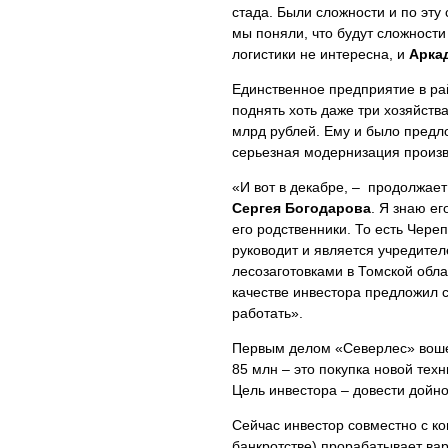
стада. Были сложности и по эту
мы поняли, что будут сложности
логистики не интересна, и
Арка
Единственное предприятие в ра
поднять хоть даже три хозяйств
млрд рублей. Ему и было предл
серьезная модернизация произво
«И вот в декабре, – продолжае
Сергея Богодарова
. Я знаю ег
его родственники. То есть Чере
руководит и является учредите
лесозаготовками в Томской обла
качестве инвестора предложил с
работать».
Первым делом «Северлес» вошел
85 млн – это покупка новой тех
Цель инвестора – довести дойно
Сейчас инвестор совместно с 
банкротстве) прорабатывает ва