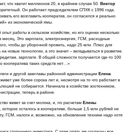
ет, что хватит миллионов 20, в крайнем случае 50.
Виктор
оритетный. Он работает председателем СПХК с 1996 года.
вать его возглавить кооператив, он согласился и реально
ий» из экономической ямы.
опыт работы в сельском хозяйстве, но его оценки несколько
 месяц. Это зарплата, электроэнергия, ГСМ, расходные
того, чтобы до уборочной прожить, надо 25 млн. Плюс для
на новые технологии, а это значит – вкладываться в развитие.
кредитам, зарплате. В общей сложности получается где-то 100
о кооператива таких средств нет…»
ллеги и другой замглавы районной администрации
Елена
живет уже более сорока лет и, несмотря на то что работает в
ьтюшей не собирается. Начинала в хозяйстве зоотехником,
истрации, теперь в районе.
тво живет за счет молока, и, по расчетам
Елены
о, которое осталось в кооперативе, больше 1,5 млн рублей не
ту, ГСМ, налоги и, возможно, на обновление техники надо хотя
оиск стороннего инвестора. С этим опять же согласны все.