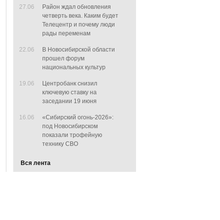
27.06
Район ждал обновления
четверть века. Каким будет
Телецентр и почему люди
рады переменам
22.06
В Новосибирской области
прошел форум
национальных культур
19.06
Центробанк снизил
ключевую ставку на
заседании 19 июня
16.06
«Сибирский огонь-2026»:
под Новосибирском
показали трофейную
технику СВО
Вся лента