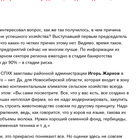
нтересовал вопрос, как же так получилось, в чем причина
лне успешного хозяйства? Выступавший первым председатель
что каких-то четких причин этому нет. Видимо, время такое,
предприятий сейчас не многим лучше. По информации из
рарном секторе региона ежегодно в стадии банкротства
 до 90% – в стадии риска.
 СПХК замглавы районной администрации
Игорь Жарков
в
то – нет. Да, для Новосибирской области, которая входит в зону
езко континентальным климатом сельское хозяйство всегда
том: «Вы сами посмотрите. Все, что у вас есть, все создано в
тюшах неплохая ферма, но ее надо модернизировать, закупить
ть строить животноводство совсем по другому принципу. Надо
ления, ведь, как говорится, что у коров на языке, такова их
 объемы молока. Нужен хороший семенной фонд, гербициды,
еменная техника и т. д.»
ги, это прекрасно понимают все. Но оценки здесь не совсем