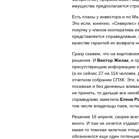
имущества предполагается строи
Есть планы у инвестора и по Ми
Это если, конечно, «Северлес» 
покупку у членов кооператива и
представляется справедливым, 
качестве гарантий их возврата 
Сразу скажем, что на мартовско
решения. И
Виктор Жилак
, и 
присутствующим информацию к
(а их сейчас 27 на 114 человек
отчетном собрании СПХК. Это, ка
посевная и без денежных вливан
не принять, то дальше все неизб
справедливо заметила
Елена Р
том числе владельцы паев, оста
Решение 16 апреля, скорее всег
много. И паи не хочется отдават
какая-то томская залетная птиц
обозначился еще один потенциа