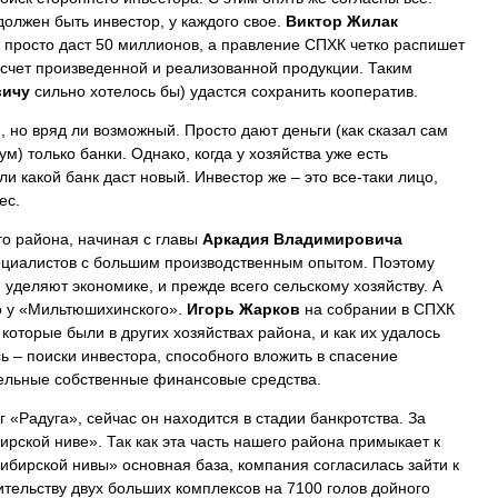
должен быть инвестор, у каждого свое.
Виктор Жилак
и просто даст 50 миллионов, а правление СПХК четко распишет
 счет произведенной и реализованной продукции. Таким
вичу
сильно хотелось бы) удастся сохранить кооператив.
, но вряд ли возможный. Просто дают деньги (как сказал сам
м) только банки. Однако, когда у хозяйства уже есть
и какой банк даст новый. Инвестор же – это все-таки лицо,
ес.
о района, начиная с главы
Аркадия Владимировича
ециалистов с большим производственным опытом. Поэтому
 уделяют экономике, и прежде всего сельскому хозяйству. А
о у «Мильтюшихинского».
Игорь Жарков
на собрании в СПХК
которые были в других хозяйствах района, и как их удалось
ь – поиски инвестора, способного вложить в спасение
ительные собственные финансовые средства.
 «Радуга», сейчас он находится в стадии банкротства. За
ской ниве». Так как эта часть нашего района примыкает к
ибирской нивы» основная база, компания согласилась зайти к
ительству двух больших комплексов на 7100 голов дойного