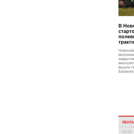
В Нов
старт
полев
тракт
Новосиби
весенни
закрытию
многолет
вышла т
Баганско
ЛЕНТ
08.08