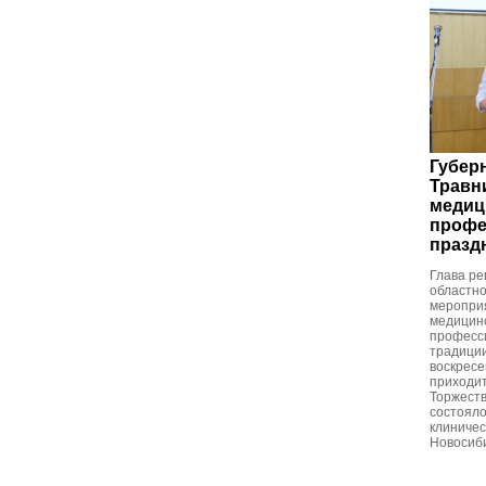
Губер
Травн
медиц
профе
празд
Глава ре
областн
меропри
медицинс
професс
традиции
воскресе
приходит
Торжест
состояло
клиничес
Новосиби