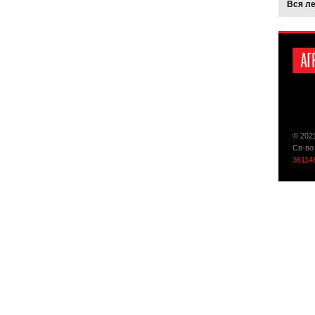
Вся л
© 202
Св-во
36114