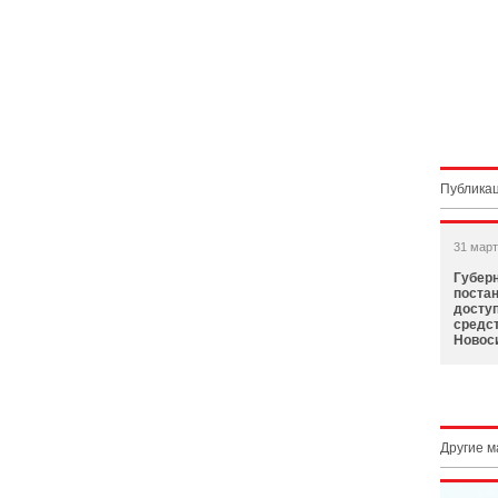
Публикац
31 март
Губер
постан
досту
средст
Новос
Другие 