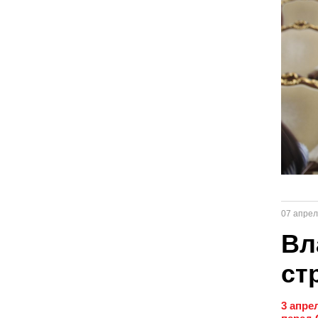
07 апрел
Вл
ст
3 апре