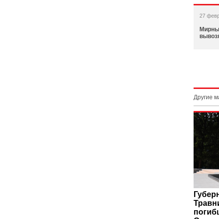
27 фев
Мирны
вывоз
Другие 
Губер
Травн
погиб