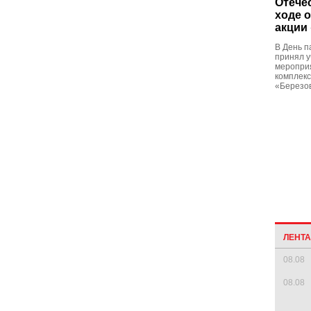
Отече
ходе 
акции
В День п
принял у
меропри
комплекс
«Березо
ЛЕНТ
08.08
08.08