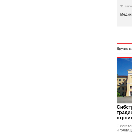
31 авгу
Медики
Другие 
Сибст
тради
строи
О богато
и грядущ