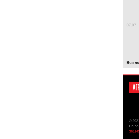
07.07
Вся л
© 202
Св-во
36114