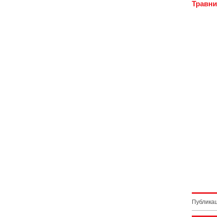
Травни
Публикац