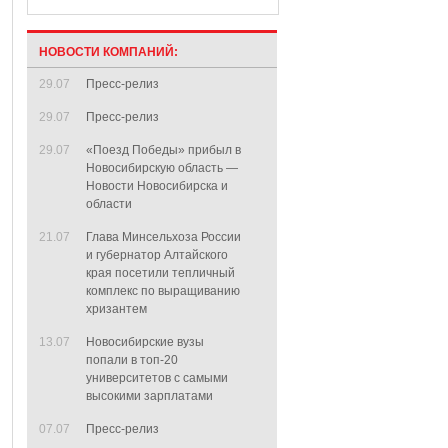
НОВОСТИ КОМПАНИЙ:
29.07
Пресс-релиз
29.07
Пресс-релиз
29.07
«Поезд Победы» прибыл в
Новосибирскую область —
Новости Новосибирска и
области
21.07
Глава Минсельхоза России
и губернатор Алтайского
края посетили тепличный
комплекс по выращиванию
хризантем
13.07
Новосибирские вузы
попали в топ-20
университетов с самыми
высокими зарплатами
07.07
Пресс-релиз