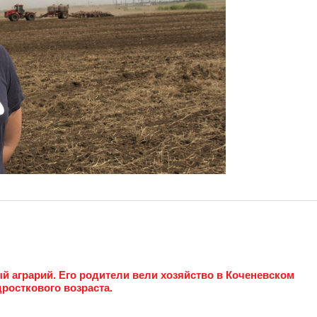
й аграрий. Его родители вели хозяйство в Коченевском
дросткового возраста.