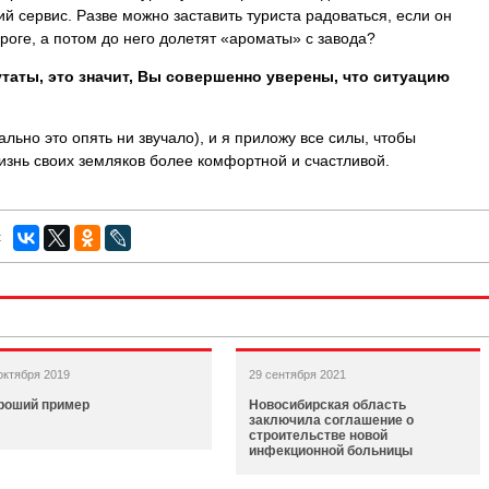
ий сервис. Разве можно заставить туриста радоваться, если он
роге, а потом до него долетят «ароматы» с завода?
путаты, это значит, Вы совершенно уверены, что ситуацию
ально это опять ни звучало), и я приложу все силы, чтобы
жизнь своих земляков более комфортной и счастливой.
:
октября 2019
29 сентября 2021
роший пример
Новосибирская область
заключила соглашение о
строительстве новой
инфекционной больницы