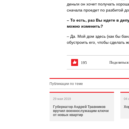
деньги он хочет получать хорош
сначала проедет по разбитой до
– То есть, раз Вы идете в де
можно изменить?
– Да. Мой дом здесь (как бы бан
обустроить его, чтобы сделать 
Поделиться
195
Публикации по теме
29 мая 2019
04 
Губернатор Андрей Травников
Хо
вручил военнослужащим ключи
от новых квартир