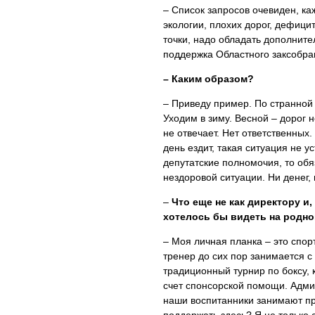
– Список запросов очевиден, к
экологии, плохих дорог, дефици
точки, надо обладать дополнит
поддержка Областного заксобра
– Каким образом?
– Приведу пример. По странной 
Уходим в зиму. Весной – дорог н
не отвечает. Нет ответственных
день ездит, такая ситуация не у
депутатские полномочия, то обя
нездоровой ситуации. Ни денег, 
–
Что еще не как директору и,
хотелось бы видеть на родно
– Моя личная планка – это спо
тренер до сих пор занимается с 
традиционный турнир по боксу, 
счет спонсорской помощи. Админ
наши воспитанники занимают пр