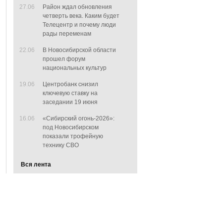
27.06
Район ждал обновления
четверть века. Каким будет
Телецентр и почему люди
рады переменам
22.06
В Новосибирской области
прошел форум
национальных культур
19.06
Центробанк снизил
ключевую ставку на
заседании 19 июня
16.06
«Сибирский огонь-2026»:
под Новосибирском
показали трофейную
технику СВО
Вся лента