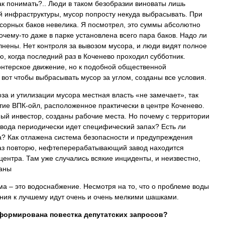
ак понимать?.. Люди в таком безобразии виноваты лишь
ой инфраструктуры, мусор попросту некуда выбрасывать. При
усорных баков невелика. Я посмотрел, это суммы абсолютно
чему-то даже в парке установлена всего пара баков. Надо ли
олнены. Нет контроля за вывозом мусора, и люди видят полное
, когда последний раз в Коченево проходил субботник.
онтерское движение, но к подобной общественной
 вот чтобы выбрасывать мусор за углом, созданы все условия.
за и утилизации мусора местная власть «не замечает», так
тие ВПК-ойл, расположенное практически в центре Коченево.
ый инвестор, созданы рабочие места. Но почему с территории
авода периодически идет специфический запах? Есть ли
да? Как отлажена система безопасности и предупреждения
аз повторю, нефтеперерабатывающий завод находится
центра. Там уже случались всякие инциденты, и неизвестно,
ланы
а – это водоснабжение. Несмотря на то, что о проблеме воды
ения к лучшему идут очень и очень мелкими шашками.
 сформирована повестка депутатских запросов?