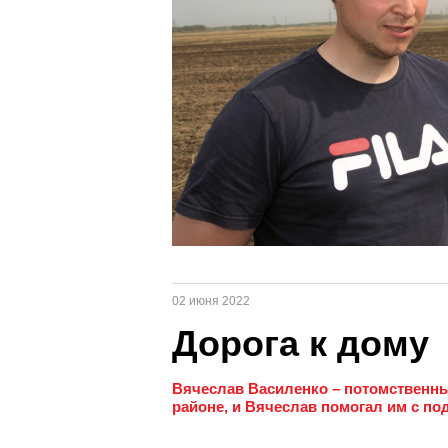
02 июня 2022
Дорога к дому
Вячеслав Василенко – потомственны
районе, и Вячеслав помогал им с по