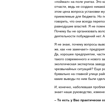
«поймал» на поле унитаз. Это к
отчасти, ведь не создано никак
этом цена вопроса установки м
приемлемые для бюджета. Но по
говорить, что они всегда переп
равнодушие властей. Я не помню
Почему бы не организовать вол
деятельности побуждений нет. А
Я не знаю, почему вопросы выво
же, как «не замечает» предприя
Да, хорошее предприятие, частн
такого современного и нового з
экологическая экспертиза заво
чрезвычайных ситуаций? Еще р
буквально на главной улице рай
какие выводы по ним были сде
И, конечно, наболевшая проблем
знает наше руководство, измен
– То есть у Вас практически