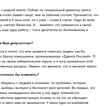
 к родной земле. Сейчас он генеральный директор своего
 в полях бывает чаще, чем за рабочим столом. Признается, что
омой в 3 часа ночи, но с утра – снова в строю. Надо во всем
, считает Вячеслав. И… заявляет, что собирается к своей
ь еще одну работу – стать депутатом по Коченевскому и
ем Вам депутатство?
а и понял, что мне нравится помогать людям, как бы
ел Школу помощников, организованную «Единой Россией». Я
т на своем избирательном округе, и я хочу заниматься этой
венные ресурсы. Уверен, что времени, сил и желания хватит.
хотелось бы изменить?
у, общаюсь с людьми и понимаю: те проблемы, которые
 выборы, волнуют и беспокоят всех жителей. Во-первых, это
самых неожиданных местах у нас вдруг появляются
 местная администрация почему-то на это не обращает
т, и никто ими не занимается. У меня один из комбайнов