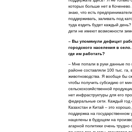
поддержать здесь? Я не только 
которых больше нет в Коченево
знаю, что есть предприниматели
поддерживать, заливать под като
туда ездить будет каждый день?
дети не имеют возможности зимо
– Вы упомянули дефицит раб
городского населения в село
где им работать?
– Мне попали в руки данные по 
районе составляли 100 тыс. га, 
животноводства. Я вообще бы ск
чтобы получить субсидию от ми
сельскохозяйственной продукции
нет инфраструктуры для его про
федеральные сети. Каждый год 
Казахстан и Китай – это хорошо,
поддержка на государственном 
нацелены в будущем на произво
агарной политики очень трудно 