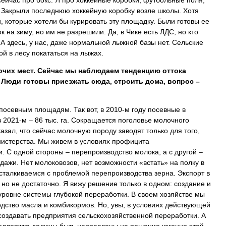
сейчас про бокс. Я про хоккейные коробки, футбольные поля,
. Закрыли последнюю хоккейную коробку возле школы. Хотя
, которые хотели бы курировать эту площадку. Были готовы ее
к на зиму, но им не разрешили. Да, в Чике есть ЛДС, но кто
 А здесь, у нас, даже нормальной лыжной базы нет. Сельские
й в лесу покататься на лыжах.
очих мест. Сейчас мы наблюдаем тенденцию оттока
. Люди готовы приезжать сюда, строить дома, вопрос –
посевным площадям. Так вот, в 2010-м году посевные в
в 2021-м – 86 тыс. га. Сокращается поголовье молочного
азал, что сейчас молочную породу заводят только для того,
нистерства. Мы живем в условиях профицита
. С одной стороны – перепроизводство молока, а с другой –
дажи. Нет молоковозов, нет возможности «встать» на полку в
сталкиваемся с проблемой перепроизводства зерна. Экспорт в
 но не достаточно. Я вижу решение только в одном: создание и
уровне системы глубокой переработки. В своем хозяйстве мы
дство масла и комбикормов. Но, увы, в условиях действующей
создавать предприятия сельскохозяйственной переработки. А