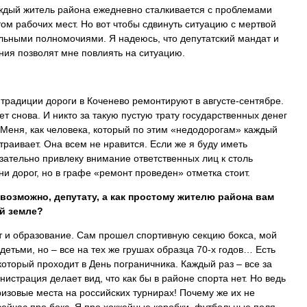
аждый житель района ежедневно сталкивается с проблемами
том рабочих мест. Но вот чтобы сдвинуть ситуацию с мертвой
ельными полномочиями. Я надеюсь, что депутатский мандат и
ния позволят мне повлиять на ситуацию.
традиции дороги в Коченево ремонтируют в августе-сентябре.
ет снова. И никто за такую пустую трату государственных денег
. Меня, как человека, который по этим «недодорогам» каждый
страивает. Она всем не нравится. Если же я буду иметь
зательно привлеку внимание ответственных лиц к столь
ни дорог, но в графе «ремонт проведен» отметка стоит.
 возможно, депутату, а как простому жителю района вам
й земле?
рт и образование. Сам прошел спортивную секцию бокса, мой
детьми, но – все на тех же грушах образца 70-х годов… Есть
который проходит в День пограничника. Каждый раз – все за
истрация делает вид, что как бы в районе спорта нет. Но ведь
изовые места на российских турнирах! Почему же их не