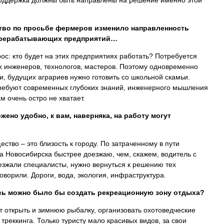
 поддержка должны быть направлены на решение именно этой
ство по просьбе фермеров изменило направленность
перерабатывающих предприятий…
ос: кто будет на этих предприятиях работать? Потребуется
 инженеров, технологов, мастеров. Поэтому одновременно
, будущих аграриев нужно готовить со школьной скамьи.
ребуют современных глубоких знаний, инженерного мышления
ам очень остро не хватает.
ено удобно, к вам, наверняка, на работу могут
ство – это близость к городу. По затраченному в пути
а Новосибирска быстрее доезжаю, чем, скажем, водитель с
езжали специалисты, нужно вернуться к решению тех
оворили. Дороги, вода, экология, инфраструктура.
есь можно было бы создать рекреационную зону отдыха?
 открыть и зимнюю рыбалку, организовать охотоведческие
треккинга. Только туристу мало красивых видов, за свои