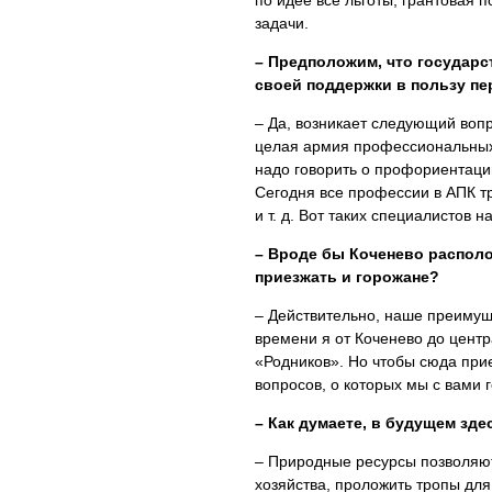
по идее все льготы, грантовая
задачи.
– Предположим, что государ
своей поддержки в пользу 
– Да, возникает следующий вопр
целая армия профессиональных
надо говорить о профориентации
Сегодня все профессии в АПК т
и т. д. Вот таких специалистов н
– Вроде бы Коченево располож
приезжать и горожане?
– Действительно, наше преимуще
времени я от Коченево до центр
«Родников». Но чтобы сюда при
вопросов, о которых мы с вами г
– Как думаете, в будущем зд
– Природные ресурсы позволяют
хозяйства, проложить тропы для 