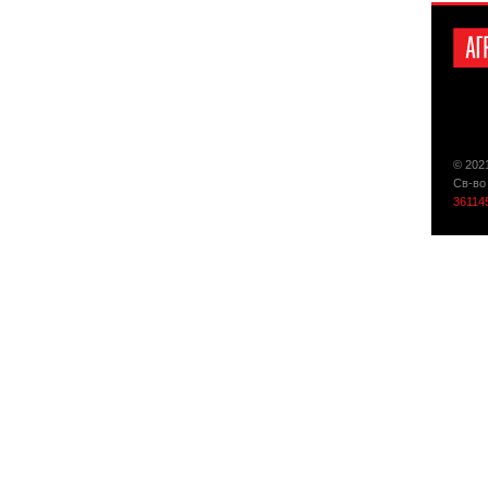
© 202
Св-во
36114