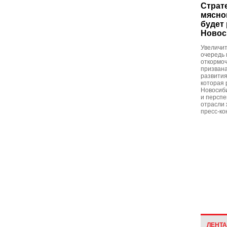
Страт
мясно
будет
Новос
Увеличит
очередь 
откормо
призвана
развития
которая 
Новосиби
и перспе
отрасли 
пресс-ко
ЛЕНТ