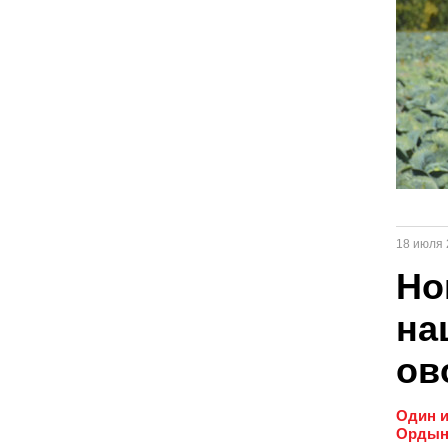
18 июля 
Но
на
ов
Один и
Ордынс