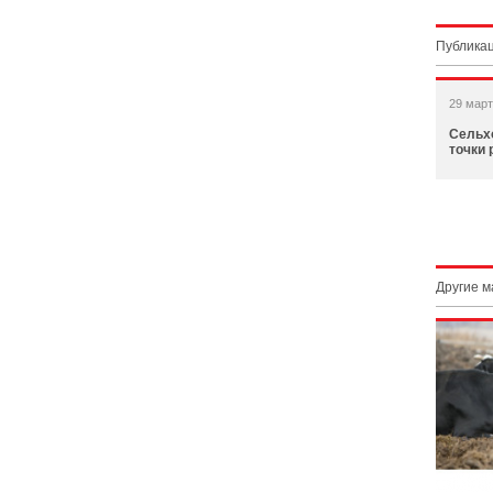
Публикац
29 март
Сельх
точки 
Другие 