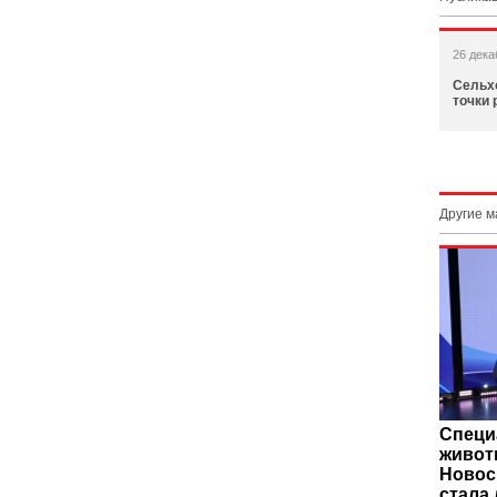
26 дека
Сельх
точки 
Другие 
Специ
живот
Новос
стала