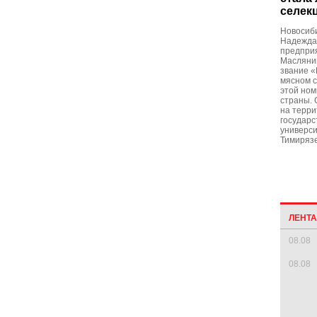
селек
Новосиби
Надежда
предпри
Масляни
звание «
мясном с
этой ном
страны. 
на терри
государс
универси
Тимирязе
ЛЕНТ
08.08
08.08