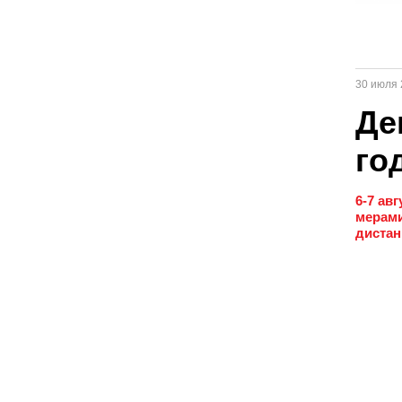
30 июля 
Де
го
6-7 ав
мерами
дистан