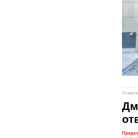
25 марта
Дм
от
Предст