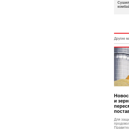
Сушил
комба
Другие 
Новос
и зер
перес
поста
Для защ
продовол
Правите