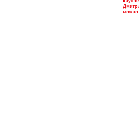
крупне
Дмитри
можно 