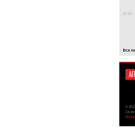
07.07
Вся л
© 202
Св-во
36114