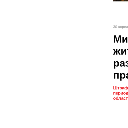
30 апрел
Ми
жи
ра
пр
Штрафы
период
област