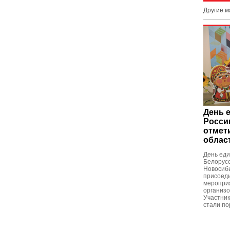
Другие 
День 
Росси
отмет
облас
День еди
Белорусс
Новосиби
присоед
мероприя
организо
Участник
стали по