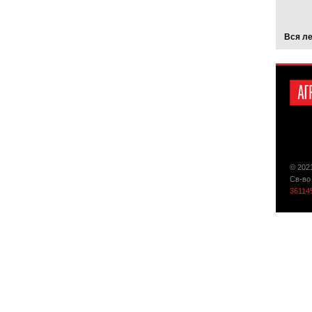
Вся л
© 202
Св-во
36114