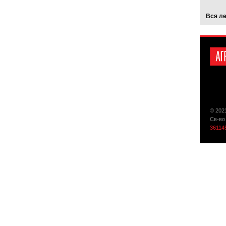
Вся л
© 202
Св-во
36114