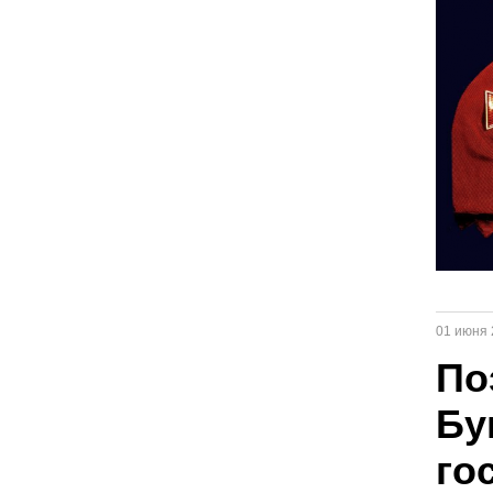
01 июня 
По
Бу
го