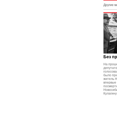
Другие 
Без п
На прош
депутат
голосов
было пр
житель Н
впервые 
посмерт
Новосиб
Кулагину