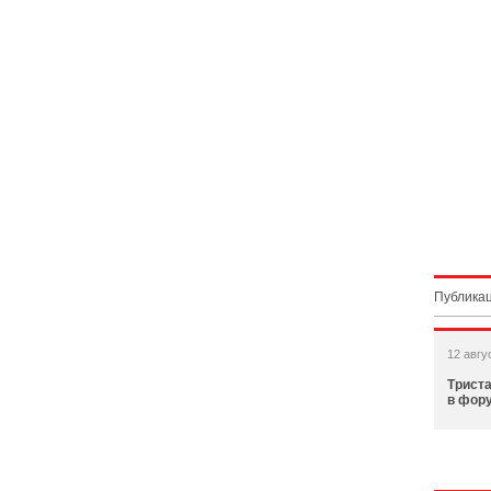
Публикац
12 авгу
Триста
в фор