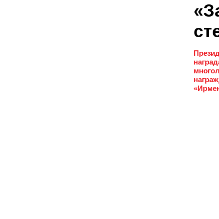
«З
ст
Презид
наград
многол
награж
«Ирмен