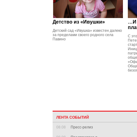
Детство из «Ивушки»
…И 
пла
Детский сад «Ивушка» известен далеко
за пределами своего родного села
С это
Павино
Пете
стар
Иниц
патр
обще
«Офи
Обще
безо
ЛЕНТА СОБЫТИЙ
08.08
Пресс-релиз