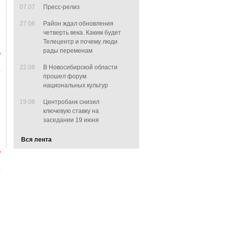
07.07
Пресс-релиз
27.06
Район ждал обновления
четверть века. Каким будет
Телецентр и почему люди
рады переменам
22.06
В Новосибирской области
прошел форум
национальных культур
19.06
Центробанк снизил
ключевую ставку на
заседании 19 июня
Вся лента