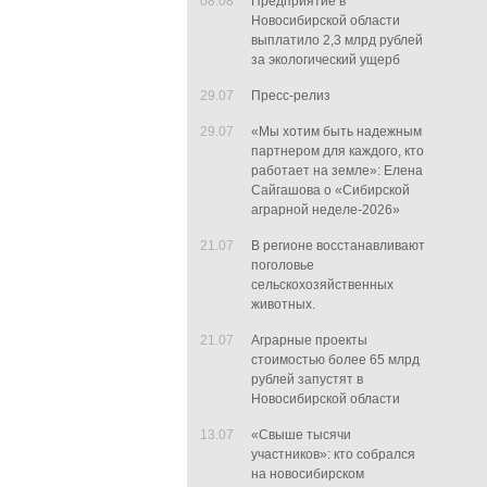
08.08
Предприятие в
Новосибирской области
выплатило 2,3 млрд рублей
за экологический ущерб
29.07
Пресс-релиз
29.07
«Мы хотим быть надежным
партнером для каждого, кто
работает на земле»: Елена
Сайгашова о «Сибирской
аграрной неделе-2026»
21.07
В регионе восстанавливают
поголовье
сельскохозяйственных
животных.
21.07
Аграрные проекты
стоимостью более 65 млрд
рублей запустят в
Новосибирской области
13.07
«Свыше тысячи
участников»: кто собрался
на новосибирском