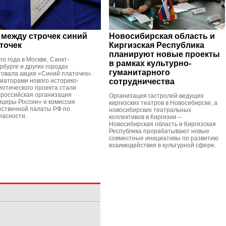
между строчек синий
Новосибирская область и
точек
Киргизская Республика
планируют новые проекты
го года в Москве, Санкт-
в рамках культурно-
рбурге и других городах
гуманитарного
товала акция «Синий платочек».
иаторами нового историко-
сотрудничества
иотического проекта стали
российская организация
Организация гастролей ведущих
церы России» и комиссия
киргизских театров в Новосибирске, а
ственной палаты РФ по
новосибирских театральных
пасности.
коллективов в Киргизии –
Новосибирская область и Киргизская
Республика прорабатывают новые
совместные инициативы по развитию
взаимодействия в культурной сфере.