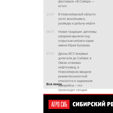
фестивале «В Сибири —
есть!»
13.07
В Новосибирской области
хотят возобновить
разведку и добычу нефти
08.07
Новая традиция: дипломы
аграриев вручили под
открытым небом в парке
имени Юрия Бугакова
07.07
Дроны ВСУ впервые
долетели до Сибири: в
Омске атакован
нефтезавод, в
Новосибирске вводили
режим беспилотной
опасности и задержали
Вся лента
авиарейсы – что
происходит сегодня