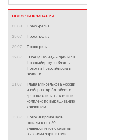
НОВОСТИ КОМПАНИЙ:
08.08
Пресс-релиз
29.07
Пресс-релиз
29.07
Пресс-релиз
29.07
«Поезд Победы» прибыл в
Новосибирскую область —
Новости Новосибирска и
области
21.07
Глава Минсельхоза России
и губернатор Алтайского
края посетили тепличный
комплекс по выращиванию
хризантем
13.07
Новосибирские вузы
попали в топ-20
университетов с самыми
высокими зарплатами