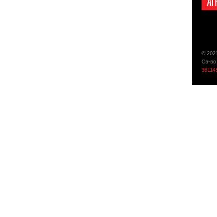
© 202
Св-во
36114