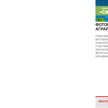
ФОТО
АГРА
Новосиби
фотораб
сельской
стартова
агропрод
Делитесь
находкам
ЛЕНТ