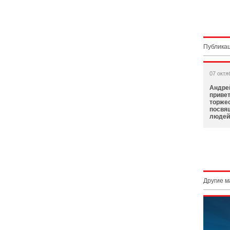
Публикац
07 октя
Андре
приве
торжес
посвя
людей
Другие 