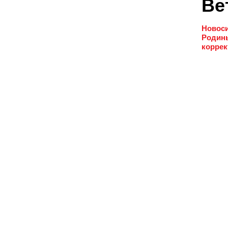
Ве
Новоси
Родины
коррек