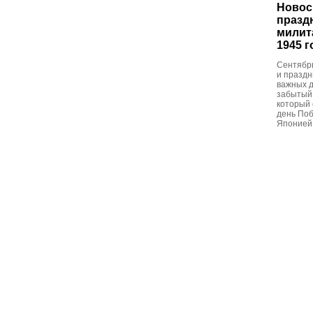
Новос
празд
милит
1945 
Сентябр
и праздн
важных д
забытый 
который 
день По
Японией