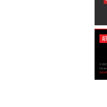
© 202
Св-во
36114