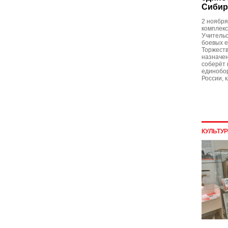
Сибир
2 ноября
комплекс
Учительс
боевых 
Торжеств
назначен
соберёт 
единобор
России, 
КУЛЬТУ