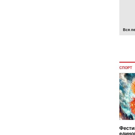
Вся л
СПОРТ
Фести
едино