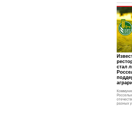
Извес
ресто
стал 
Россе
подде
аграр
Коммуни
Россельх
отечеств
разных у