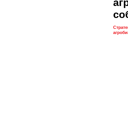
аг
со
Страте
агроби