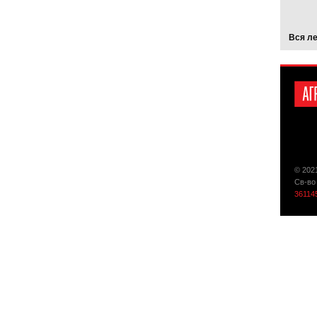
Вся л
© 202
Св-во
36114