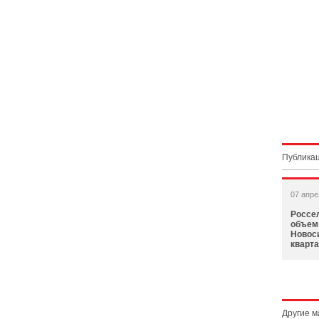
Публикац
07 апре
Россе
объем
Новоси
кварта
Другие 