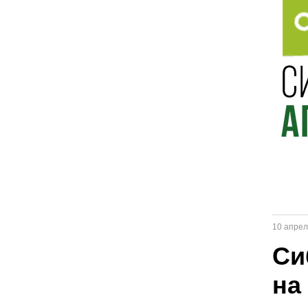
10 апрел
Си
на