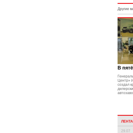
Другие 
В пят
Генерал
Центр» И
создал к
дилерски
автозав
ЛЕНТ
29.07