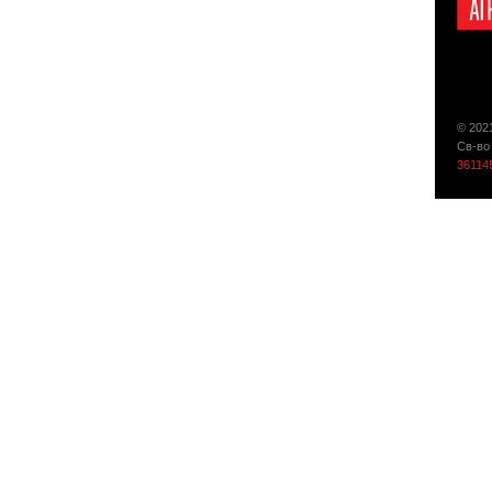
© 202
Св-во
36114