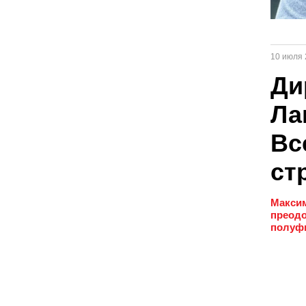
10 июля 
Ди
Ла
Вс
ст
Максим
преодо
полуфи