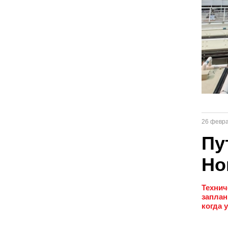
26 февр
Пу
Но
Технич
заплан
когда 