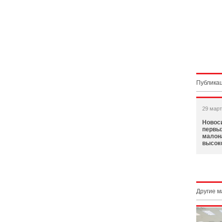
Публикац
29 март
Новоси
первых
малон
высок
Другие 