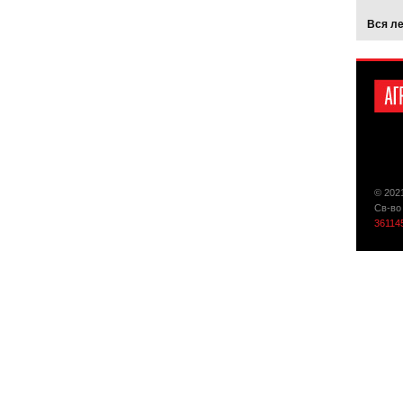
Вся л
© 202
Св-во
36114