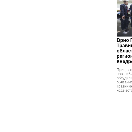
Врио 
Травн
облас
регио
внедр
Приорит
новосиби
обсудил
обязанн
Травнико
ходе вст