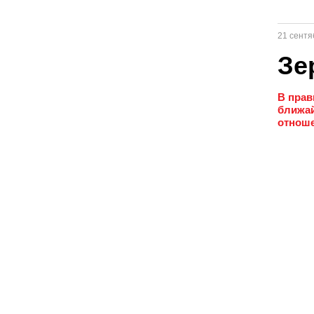
21 сентя
Зе
В прав
ближай
отноше