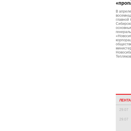
«проп
В апреле
восемнад
главной 
Сибирско
основны
генерал
«Новоси
корпорац
обществе
министер
Новосиби
Тепляков
ЛЕНТ
29.07
29.07