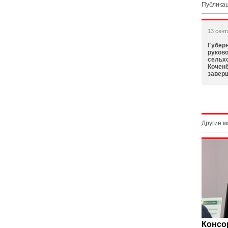
Публикац
13 сент
Губерн
руков
сельх
Коченё
завер
Другие 
Консо