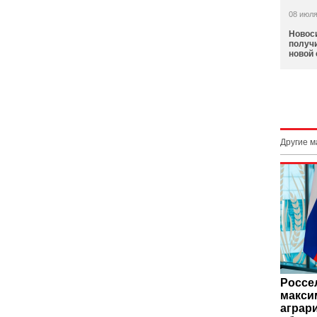
08 июля
Новос
получи
новой
Другие 
Россе
макси
аграр