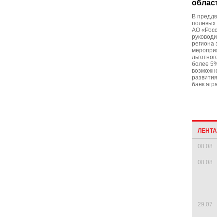
облас
В преддв
полевых
АО «Росс
руковод
региона 
меропри
льготног
более 5%
возможн
развития
банк агр
ЛЕНТ
08.08
08.08
29.07