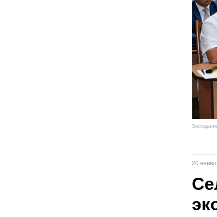
Заседание
20 январ
Се
эк