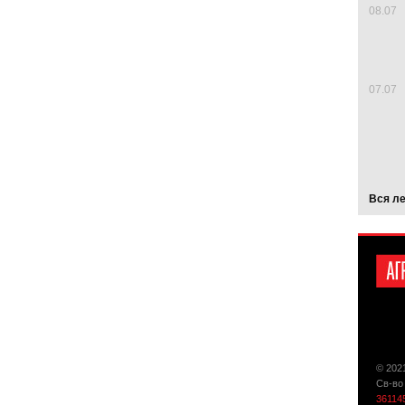
08.07
07.07
Вся л
© 202
Св-во
36114