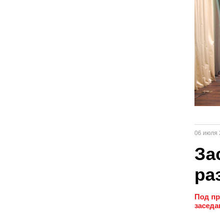
06 июля 
За
ра
Под пр
заседа