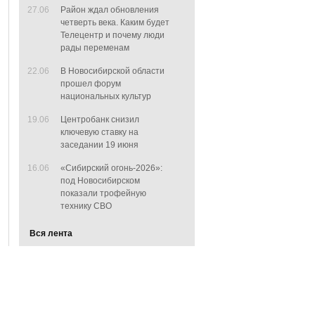
27.06
Район ждал обновления
четверть века. Каким будет
Телецентр и почему люди
рады переменам
22.06
В Новосибирской области
прошел форум
национальных культур
19.06
Центробанк снизил
ключевую ставку на
заседании 19 июня
16.06
«Сибирский огонь-2026»:
под Новосибирском
показали трофейную
технику СВО
Вся лента