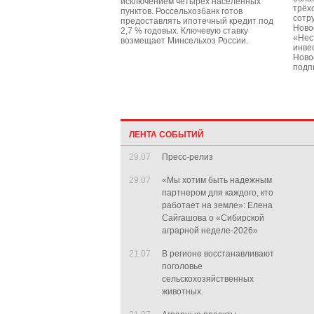
исключением четырех населенных
трёх
пунктов. Россельхозбанк готов
сотр
предоставлять ипотечный кредит под
Ново
2,7 % годовых. Ключевую ставку
«Нес
возмещает Минсельхоз России.
инве
Ново
подп
ЛЕНТА СОБЫТИЙ
29.07
Пресс-релиз
29.07
«Мы хотим быть надежным
партнером для каждого, кто
работает на земле»: Елена
Сайгашова о «Сибирской
аграрной неделе-2026»
21.07
В регионе восстанавливают
поголовье
сельскохозяйственных
животных.