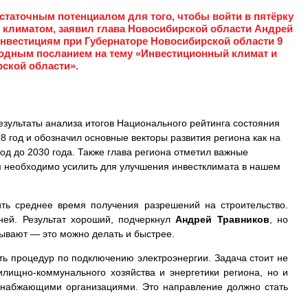
статочным потенциалом для того, чтобы войти в пятёрку
климатом, заявил глава Новосибирской области Андрей
инвестициям при Губернаторе Новосибирской области 9
годным посланием на тему «Инвестиционный климат и
ской области».
езультаты анализа итогов Национального рейтинга состояния
8 год и обозначил основные векторы развития региона как на
од до 2030 года. Также глава региона отметил важные
м необходимо усилить для улучшения инвестклимата в нашем
ить среднее время получения разрешений на строительство.
ней. Результат хороший, подчеркнул
Андрей Травников
, но
зывают — это можно делать и быстрее.
ь процедур по подключению электроэнергии. Задача стоит не
илищно-коммунального хозяйства и энергетики региона, но и
снабжающими организациями. Это направление должно стать