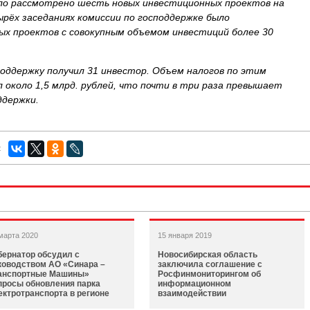
ло рассмотрено шесть новых инвестиционных проектов на
ырёх заседаниях комиссии по господдержке было
ых проектов с совокупным объемом инвестиций более 30
поддержку получил 31 инвестор. Объем налогов по этим
 около 1,5 млрд. рублей, что почти в три раза превышает
ддержки.
:
марта 2020
15 января 2019
бернатор обсудил с
Новосибирская область
ководством АО «Синара –
заключила соглашение с
анспортные Машины»
Росфинмониторингом об
просы обновления парка
информационном
ектротранспорта в регионе
взаимодействии