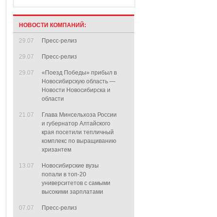
НОВОСТИ КОМПАНИЙ:
29.07
Пресс-релиз
29.07
Пресс-релиз
29.07
«Поезд Победы» прибыл в
Новосибирскую область —
Новости Новосибирска и
области
21.07
Глава Минсельхоза России
и губернатор Алтайского
края посетили тепличный
комплекс по выращиванию
хризантем
13.07
Новосибирские вузы
попали в топ-20
университетов с самыми
высокими зарплатами
07.07
Пресс-релиз