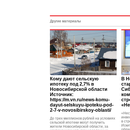
Другие материалы
Кому дают сельскую
В Н
ипотеку под 2,7% в
ста
Новосибирской области
Сиб
Источник:
ком
https://m.vn.ru/news-komu-
стр
dayut-selskuyu-ipoteku-pod-
«Не
2-7-v-novosibirskoy-oblasti/
«Нес
инве
До трех миллионов рублей на условиях
в ст
сельской ипотеки могут получить
Иски
жители Новосибирской области, за
обла