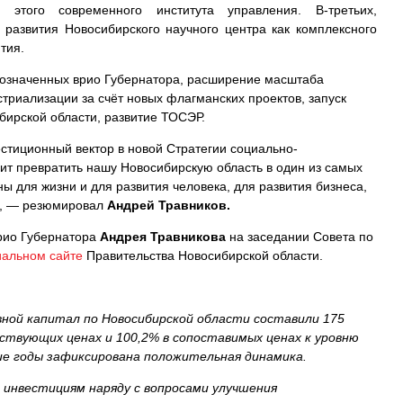
этого современного института управления. В-третьих,
 развития Новосибирского научного центра как комплексного
тия.
бозначенных врио Губернатора, расширение масштаба
риализации за счёт новых флагманских проектов, запуск
ирской области, развитие ТОСЭР.
стиционный вектор в новой Стратегии социально-
ит превратить нашу Новосибирскую область в один из самых
ы для жизни и для развития человека, для развития бизнеса,
», — резюмировал
Андрей Травников.
рио Губернатора
Андрея Травникова
на заседании Совета по
альном сайте
Правительства Новосибирской области.
овной капитал по Новосибирской области составили 175
йствующих ценах и 100,2% в сопоставимых ценах к уровню
ние годы зафиксирована положительная динамика.
о инвестициям наряду с вопросами улучшения