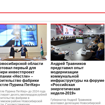
овосибирской области
Андрей Травников
ртовал первый для
представил опыт
ири инвестпроект
модернизации
пании «Нестле» –
коммунальной
оительство фабрики
инфраструктуры на форуме
стле Пурина ПетКер»
«Российская
энергетическая
тле Пурина ПетКер» до 2024 года
неделя-2019»
стирует десять миллиардов рублей
роительство фабрики в
Губернатор Андрей Травников
тимском районе Новосибирской
возглавил делегацию Новосибирской
сти. Соответствующее