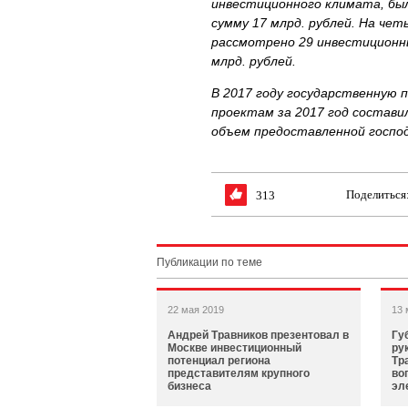
инвестиционного климата, бы
сумму 17 млрд. рублей. На чет
рассмотрено 29 инвестиционн
млрд. рублей.
В 2017 году государственную 
проектам за 2017 год составил
объем предоставленной госпо
Поделиться
313
Публикации по теме
22 мая 2019
13 
Андрей Травников презентовал в
Гу
Москве инвестиционный
ру
потенциал региона
Тр
представителям крупного
во
бизнеса
эл