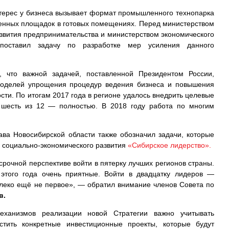
терес у бизнеса вызывает формат промышленного технопарка
енных площадок в готовых помещениях. Перед министерством
звития предпринимательства и министерством экономического
 поставил задачу по разработке мер усиления данного
, что важной задачей, поставленной Президентом России,
моделей упрощения процедур ведения бизнеса и повышения
сти. По итогам 2017 года в регионе удалось внедрить целевые
шесть из 12 — полностью. В 2018 году работа по многим
ава Новосибирской области также обозначил задачи, которые
и социально-экономического развития
«Сибирское лидерство».
срочной перспективе войти в пятерку лучших регионов страны.
 этого года очень приятные. Войти в двадцатку лидеров —
алеко ещё не первое», — обратил внимание членов Совета по
в.
механизмов реализации новой Стратегии важно учитывать
стить конкретные инвестиционные проекты, которые будут