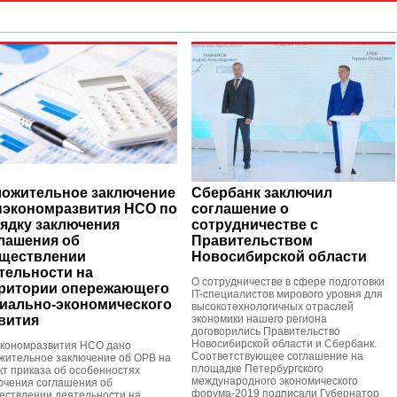
ожительное заключение
Сбербанк заключил
экономразвития НСО по
соглашение о
ядку заключения
сотрудничестве с
лашения об
Правительством
ществлении
Новосибирской области
тельности на
О сотрудничестве в сфере подготовки
ритории опережающего
IT-специалистов мирового уровня для
иально-экономического
высокотехнологичных отраслей
вития
экономики нашего региона
договорились Правительство
Новосибирской области и Сбербанк.
кономразвития НСО дано
Соответствующее соглашение на
жительное заключение об ОРВ на
площадке Петербургского
кт приказа об особенностях
международного экономического
ючения соглашения об
форума-2019 подписали Губернатор
ествлении деятельности на