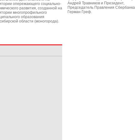
Андрей Травников и Президент,
итории опережающего социально-
Председатель Правления Сбербанка
омического развития, созданной на
Герман Греф.
итории многопрофильного
ципального образования
сибирской области (моногорода).