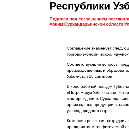
Республики Уз
Подписи под соглашением поставили
Хоким Сурхандарьинской области Ул
Соглашение знаменует следующ
торгово-экономической, научно
Соответствующие вопросы предс
производственных и образовате
Узбекистан 18 сентября.
В ходе рабочей поездки Губерн
«Петромаруз Узбекистан», кото
месторождениях Сурхандарьинск
производства продукции с высо
углеводородного сырья.
Компания развивает сотрудниче
предприятием геофизической а