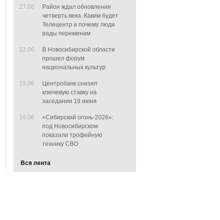
27.06
Район ждал обновления
четверть века. Каким будет
Телецентр и почему люди
рады переменам
22.06
В Новосибирской области
прошел форум
национальных культур
19.06
Центробанк снизил
ключевую ставку на
заседании 19 июня
16.06
«Сибирский огонь-2026»:
под Новосибирском
показали трофейную
технику СВО
Вся лента