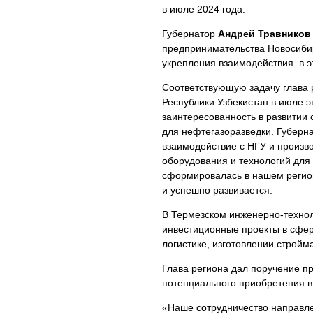
в июле 2024 года.
Губернатор
Андрей Травников
предпринимательства Новосиби
укрепления взаимодействия в э
Соответствующую задачу глава р
Республики Узбекистан в июле э
заинтересованность в развитии
для нефтегазоразведки. Губер
взаимодействие с НГУ и произв
оборудования и технологий для 
сформировалась в нашем регионе
и успешно развивается.
В Термезском инженерно-техно
инвестиционные проекты в сфер
логистике, изготовлении стройм
Глава региона дал поручение п
потенциального приобретения в
«Наше сотрудничество направл