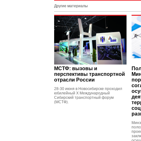
Другие материалы
МСТФ: вызовы и
Пол
перспективы транспортной
Мин
отрасли России
пор
сог
28-30 июня в Новосибирске проходил
осу
юбилейный X Международный
дея
Сибирский транспортный форум
(МСТФ).
тер
соц
раз
Минэ
поло
прое
закл
осущ