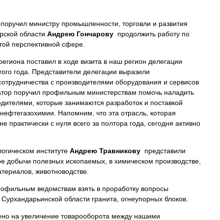
поручил министру промышленности, торговли и развития
рской области
Андрею Гончарову
продолжить работу по
той перспективной сфере.
егиона поставил в ходе визита в наш регион делегации
того года. Представители делегации выразили
 сотрудничества с производителями оборудования и сервисов
натор поручил профильным министерствам помочь наладить
одителями, которые занимаются разработок и поставкой
нефтегазохимии. Напомним, что эта отрасль, которая
 практически с нуля всего за полтора года, сегодня активно
логическом институте
Андрею Травникову
представили
е добычи полезных ископаемых, в химическом производстве,
атериалов, животноводстве.
рофильным ведомствам взять в проработку вопросы
 Сурхандарьинской области гранита, огнеупорных блоков.
ено на увеличение товарооборота между нашими