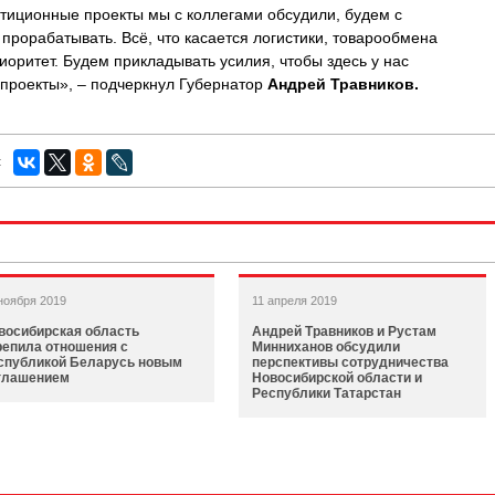
тиционные проекты мы с коллегами обсудили, будем с
рорабатывать. Всё, что касается логистики, товарообмена
иоритет. Будем прикладывать усилия, чтобы здесь у нас
 проекты», – подчеркнул Губернатор
Андрей Травников.
:
ноября 2019
11 апреля 2019
восибирская область
Андрей Травников и Рустам
репила отношения с
Минниханов обсудили
спубликой Беларусь новым
перспективы сотрудничества
глашением
Новосибирской области и
Республики Татарстан