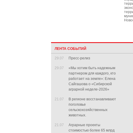
терр
экон
терр
муни
Ново
ЛЕНТА СОБЫТИЙ
29.07
Пресс-релиз
29.07
«Мы хотим быть надежным
партнером для каждого, кто
работает на земле»: Елена
Сайгашова о «Сибирской
аграрной неделе-2026»
21.07
В регионе восстанавливают
поголовье
сельскохозяйственных
животных.
21.07
Аграрные проекты
стоимостью более 65 млрд