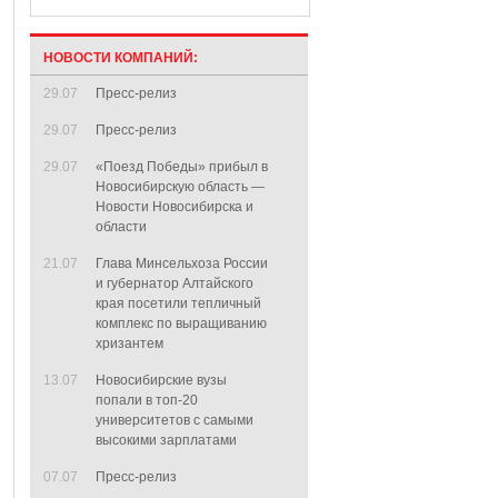
НОВОСТИ КОМПАНИЙ:
29.07
Пресс-релиз
29.07
Пресс-релиз
29.07
«Поезд Победы» прибыл в
Новосибирскую область —
Новости Новосибирска и
области
21.07
Глава Минсельхоза России
и губернатор Алтайского
края посетили тепличный
комплекс по выращиванию
хризантем
13.07
Новосибирские вузы
попали в топ-20
университетов с самыми
высокими зарплатами
07.07
Пресс-релиз