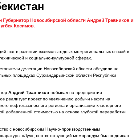
бекистан
 Губернатор Новосибирской области Андрей Травников и
угбек Косимов.
ий шаг в развитии взаимовыгодных межрегиональных связей в
-технической и социально-культурной сферах.
тавители делегации Новосибирской области обсудили на
льных площадках Сурхандарьинской области Республики
атор
Андрей Травников
побывал на предприятии
рое реализует проект по увеличению добычи нефти на
ого нефтегазоносного региона и организации кластерного
кой добавленной стоимостью на основе глубокой переработки
ство с новосибирским Научно-производственным
ппаратуры «Луч», соответствующий меморандум был подписан