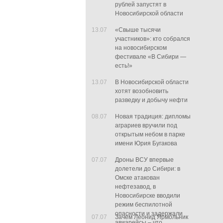
рублей запустят в
Новосибирской области
13.07
«Свыше тысячи
участников»: кто собрался
на новосибирском
фестивале «В Сибири —
есть!»
13.07
В Новосибирской области
хотят возобновить
разведку и добычу нефти
08.07
Новая традиция: дипломы
аграриев вручили под
открытым небом в парке
имени Юрия Бугакова
07.07
Дроны ВСУ впервые
долетели до Сибири: в
Омске атакован
нефтезавод, в
Новосибирске вводили
режим беспилотной
опасности и задержали
07.07
Зачем Леонид Ярмольник
авиарейсы – что