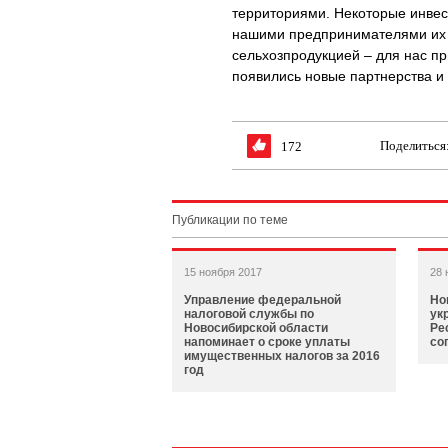
территориями. Некоторые инвес
нашими предпринимателями их п
сельхозпродукцией – для нас пр
появились новые партнерства и
Поделиться
172
Публикации по теме
15 ноября 2017
28 
Управление федеральной
Но
налоговой службы по
ук
Новосибирской области
Ре
напоминает о сроке уплаты
со
имущественных налогов за 2016
год