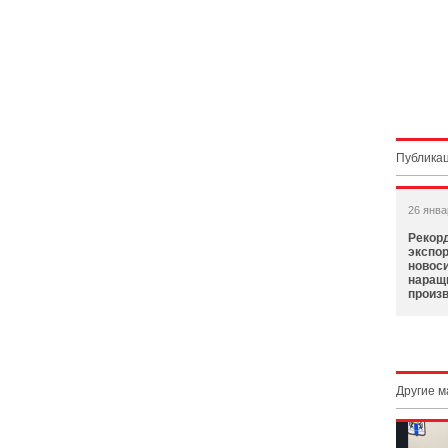
Публикац
26 янва
Рекор
экспор
новоси
наращ
произ
Другие 