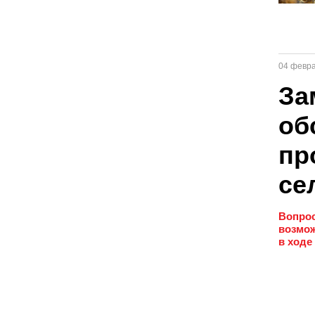
04 февр
За
об
пр
се
Вопрос
возмож
в ходе