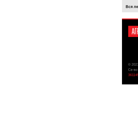
Вся л
© 202
Св-во
36114