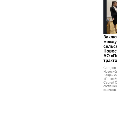
Заклю
между
сельс
Новос
АО «П
тракт
Сегодня 
Новосиби
Лещенко
«Петербу
Сергей 
соглашен
взаимовы