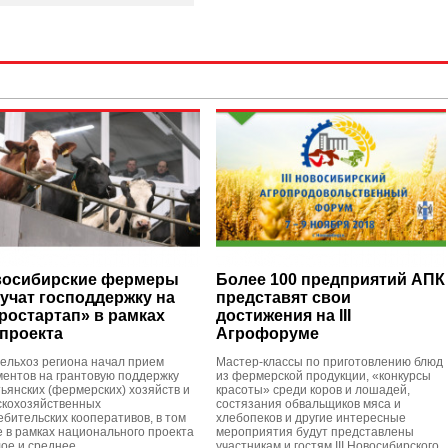
осибирские фермеры
Более 100 предприятий АПК
учат господдержку на
представят свои
ростартап» в рамках
достижения на III
проекта
Агрофоруме
ельхоз региона начал прием
Мастер-классы по приготовлению блюд
ментов на грантовую поддержку
из фермерской продукции, «конкурсы
тьянских (фермерских) хозяйств и
красоты» среди коров и лошадей,
скохозяйственных
состязания обвальщиков мяса и
ебительских кооперативов, в том
хлебопеков и другие интересные
е в рамках национального проекта
мероприятия будут представлены
ое и среднее
участникам и гостям III Новосибирского