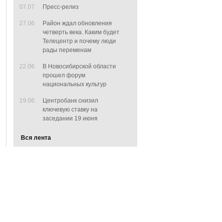
07.07
Пресс-релиз
27.06
Район ждал обновления
четверть века. Каким будет
Телецентр и почему люди
рады переменам
22.06
В Новосибирской области
прошел форум
национальных культур
19.06
Центробанк снизил
ключевую ставку на
заседании 19 июня
Вся лента