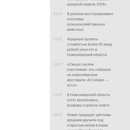
аграрной неделе-2026»
21.07
В регионе восстанавливают
поголовье
сельскохозяйственных
животных.
21.07
Аграрные проекты
стоимостью более 65 млрд
рублей запустят в
Новосибирской области
13.07
«Свыше тысячи
участников»: кто собрался
на новосибирском
фестивале «В Сибири —
есть!»
13.07
В Новосибирской области
хотят возобновить
разведку и добычу нефти
08.07
Новая традиция: дипломы
аграриев вручили под
открытым небом в парке