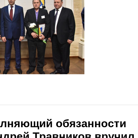
олняющий обязанности
ндрей Травников вручил