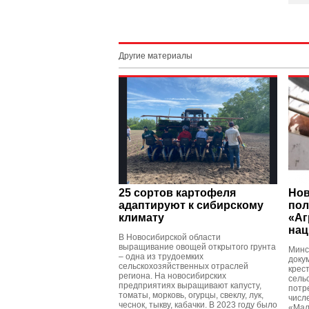
Другие материалы
25 сортов картофеля
Нов
адаптируют к сибирскому
пол
климату
«Аг
нац
В Новосибирской области
выращивание овощей открытого грунта
Минс
– одна из трудоемких
доку
сельскохозяйственных отраслей
крес
региона. На новосибирских
сель
предприятиях выращивают капусту,
потр
томаты, морковь, огурцы, свеклу, лук,
числ
чеснок, тыкву, кабачки. В 2023 году было
«Мал