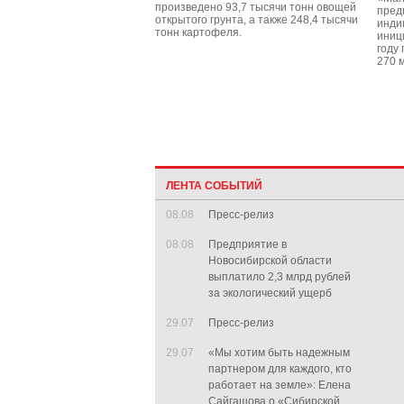
произведено 93,7 тысячи тонн овощей
пред
открытого грунта, а также 248,4 тысячи
инди
тонн картофеля.
иниц
году
270 
ЛЕНТА СОБЫТИЙ
08.08
Пресс-релиз
08.08
Предприятие в
Новосибирской области
выплатило 2,3 млрд рублей
за экологический ущерб
29.07
Пресс-релиз
29.07
«Мы хотим быть надежным
партнером для каждого, кто
работает на земле»: Елена
Сайгашова о «Сибирской