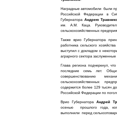
Наградные автомобили были п
Российской Федерации в С
Губернатора
Андрею Травник
им. А.М. Каца. Руководите
сельскохозяйственных предприя
Также врио Губернатора при
работника сельского хозяйст
выступил с докладом о некотор
аграрного сектора заслуженные
Глава региона подчеркнул, чт
последние семь лет. Общ
совершенствованию меха
сельскохозяйственных предп
содержится более 129 тысяч до
Российской Федерации по погол
Врио Губернатора
Андрей Тр
осенью прошлого года, ког
выполнили перед сельхозтовар