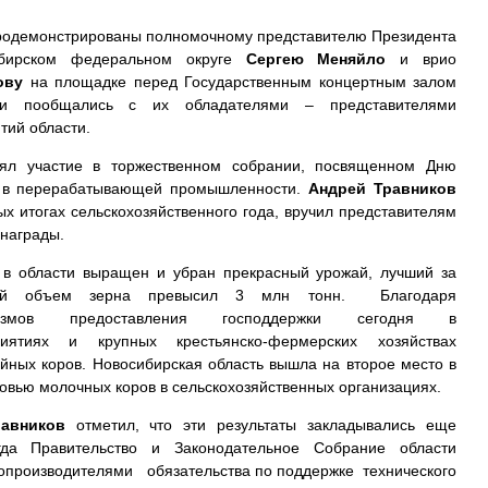
родемонстрированы полномочному представителю Президента
ибирском федеральном округе
Сергею Меняйло
и врио
ову
на площадке перед Государственным концертным залом
ли пообщались с их обладателями – представителями
тий области.
нял участие в торжественном собрании, посвященном Дню
ва в перерабатывающей промышленности.
Андрей Травников
ых итогах сельскохозяйственного года, вручил представителям
 награды.
о в области выращен и убран прекрасный урожай, лучший за
ий объем зерна превысил 3 млн тонн. Благодаря
низмов предоставления господдержки сегодня в
риятиях и крупных крестьянско-фермерских хозяйствах
йных коров. Новосибирская область вышла на второе место в
овью молочных коров в сельскохозяйственных организациях.
авников
отметил, что эти результаты закладывались еще
да Правительство и Законодательное Собрание области
опроизводителями обязательства по поддержке технического