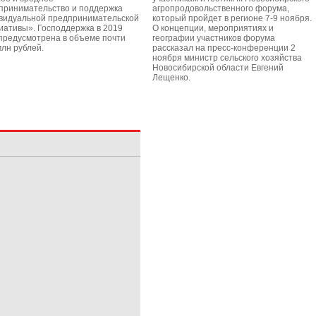
принимательство и поддержка
агропродовольственного форума,
видуальной предпринимательской
который пройдет в регионе 7-9 ноября.
иативы». Господдержка в 2019
О концепции, мероприятиях и
 предусмотрена в объеме почти
географии участников форума
млн рублей.
рассказал на пресс-конференции 2
ноября министр сельского хозяйства
Новосибирской области Евгений
Лещенко.