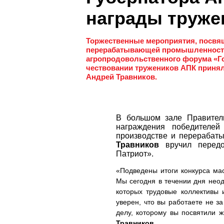
награды труже
Торжественные мероприятия, посвящ
перерабатывающей промышленности,
агропродовольственного форума «Гор
чествовании тружеников АПК приня
Андрей Травников.
В большом зале Правитель
награждения победителей
производстве и перерабат
Травников
вручил передо
Патриот».
«Подведены итоги конкурса ма
Мы сегодня в течении дня неод
которых трудовые коллективы 
уверен, что вы работаете не за
делу, которому вы посвятили 
Травников
.