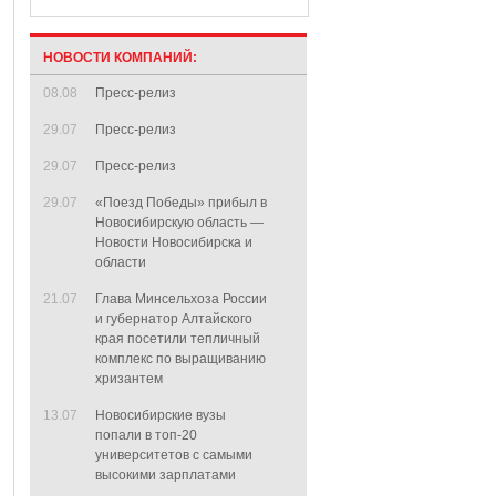
НОВОСТИ КОМПАНИЙ:
08.08
Пресс-релиз
29.07
Пресс-релиз
29.07
Пресс-релиз
29.07
«Поезд Победы» прибыл в
Новосибирскую область —
Новости Новосибирска и
области
21.07
Глава Минсельхоза России
и губернатор Алтайского
края посетили тепличный
комплекс по выращиванию
хризантем
13.07
Новосибирские вузы
попали в топ-20
университетов с самыми
высокими зарплатами