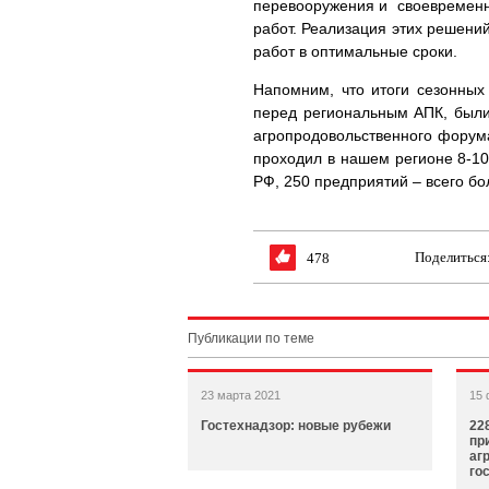
перевооружения и своевременн
работ. Реализация этих решени
работ в оптимальные сроки.
Напомним, что итоги сезонных
перед региональным АПК, был
агропродовольственного форума
проходил в нашем регионе 8-10
РФ, 250 предприятий – всего бо
Поделиться
478
Публикации по теме
23 марта 2021
15 
Гостехнадзор: новые рубежи
22
пр
аг
го