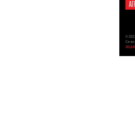
© 202
Св-во
36114