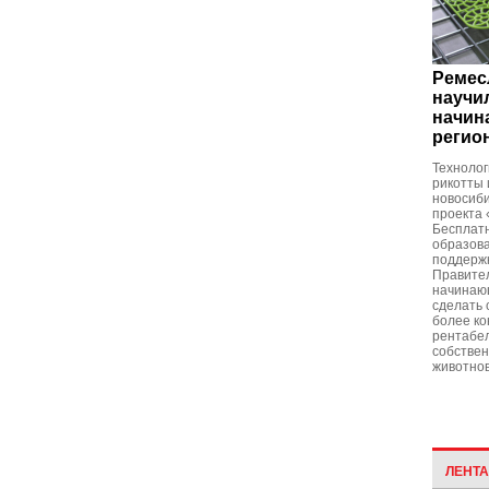
Ремес
научи
начин
регио
Технолог
рикотты 
новосиби
проекта
Бесплат
образова
поддержк
Правител
начинаю
сделать 
более к
рентабел
собстве
животнов
ЛЕНТ