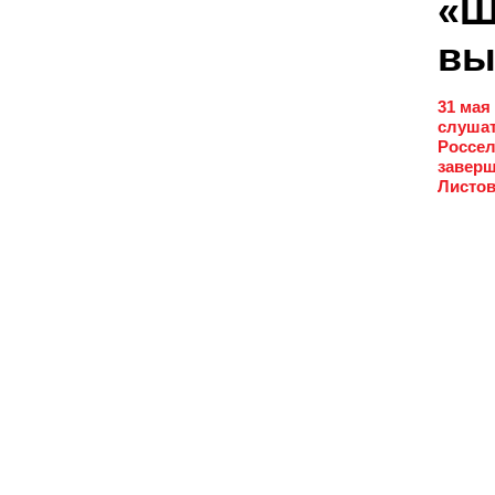
«Ш
вы
31 мая
слушат
Россел
заверш
Листов