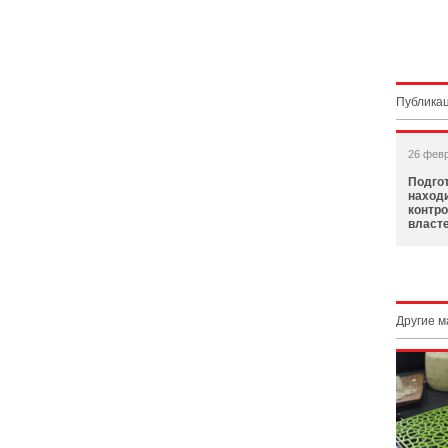
Публикац
26 фев
Подгот
наход
контр
власт
Другие 