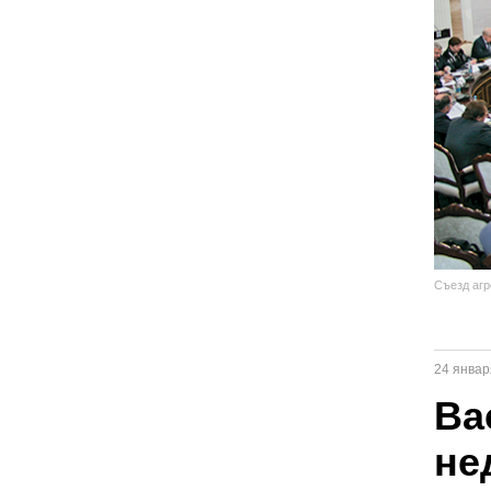
Съезд агр
24 январ
Ва
не