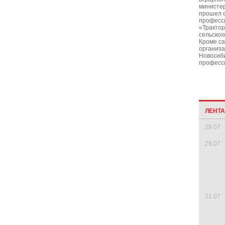
министе
прошел о
професс
«Тракто
сельскох
Кроме са
организа
Новосиби
професс
ЛЕНТ
29.07
29.07
21.07