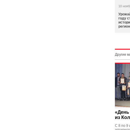
10 нояб
Урожай
году с
истори
регио
Другие 
«День
из Ко
С 8 по 9
аграрног