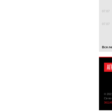
07.07
07.07
Вся л
© 202
Св-во
36114