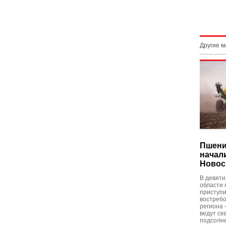
Другие 
Пшени
начал
Новос
В девяти
области 
приступи
востребо
региона 
ведут се
подсолне