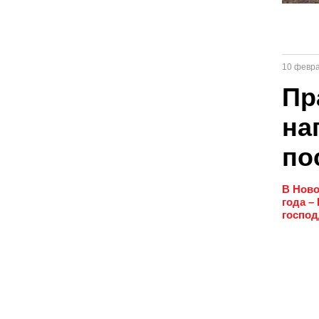
10 февр
Пр
на
по
В Ново
года –
господ