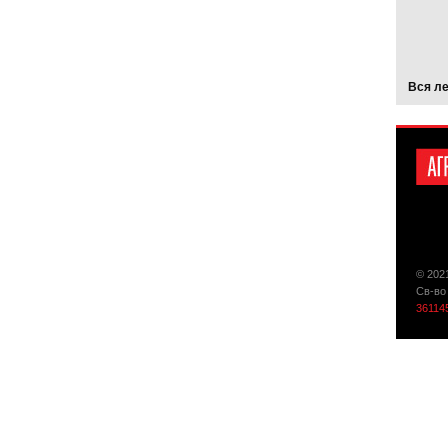
Вся л
© 202
Св-во
36114