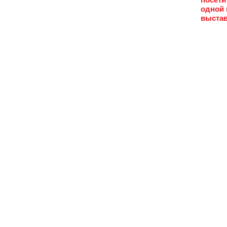
одной 
выстав