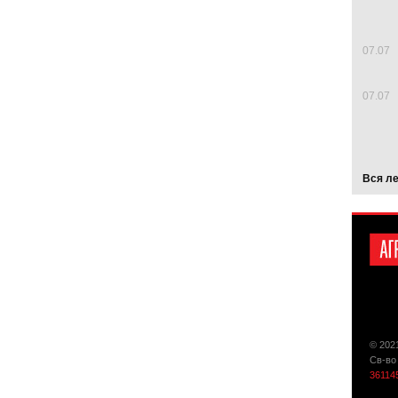
07.07
07.07
Вся л
© 202
Св-во
36114