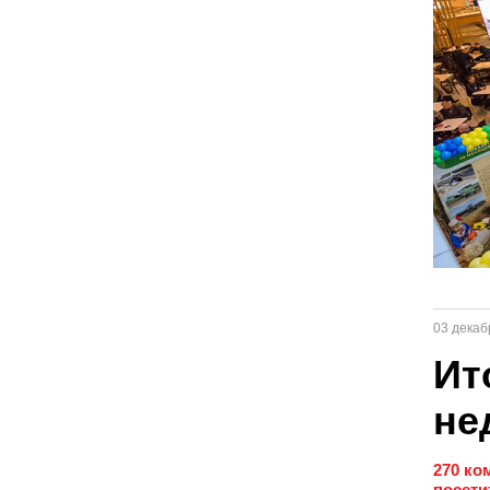
03 декаб
Ит
не
270 ко
посети