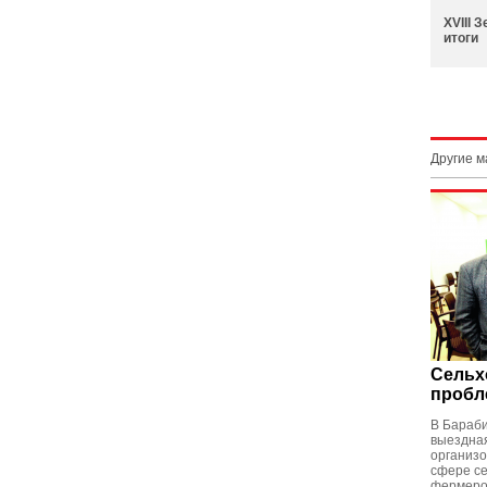
XVIII 
итоги
Другие 
Сельх
пробл
В Бараб
выездна
организо
сфере с
фермеров