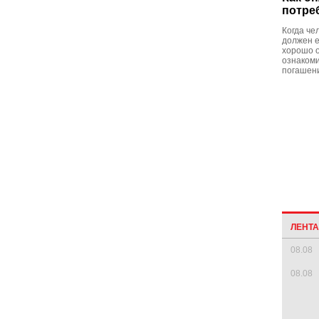
потре
Когда че
должен 
хорошо о
ознакоми
погашени
ЛЕНТ
08.08
08.08