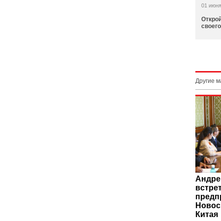
01 июня
Открой
своего
Другие 
Андре
встре
предп
Новос
Китая