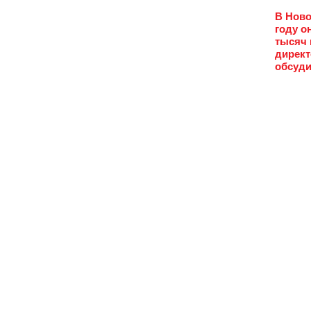
В Ново
году о
тысяч 
директ
обсуди