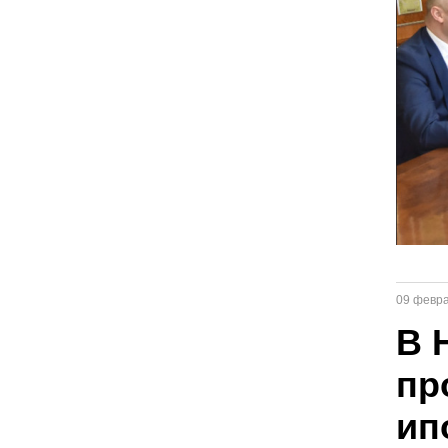
09 февр
В 
пр
ип