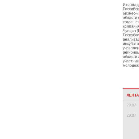
Итогом 
Российск
бизнес-и
области 
соглаше
компания
Чунцин (
Республи
реализа
инкубато
укрепле
регионом
области 
участник
молодежн
ЛЕНТ
29.07
29.07