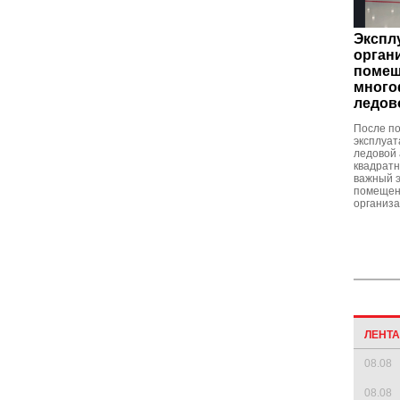
Экспл
орган
поме
много
ледов
После по
эксплуа
ледовой 
квадратн
важный э
помещен
организа
ЛЕНТ
08.08
08.08