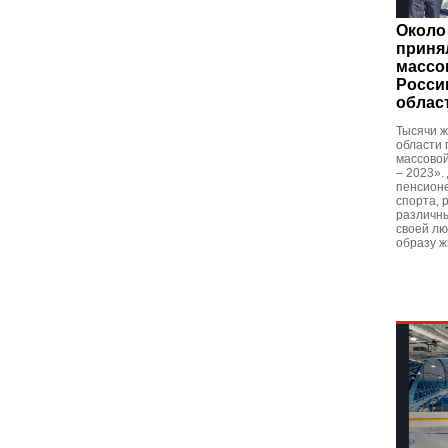
Около
приня
массо
Росси
облас
Тысячи 
области 
массовой
– 2023».
пенсион
спорта, 
различн
своей лю
образу ж