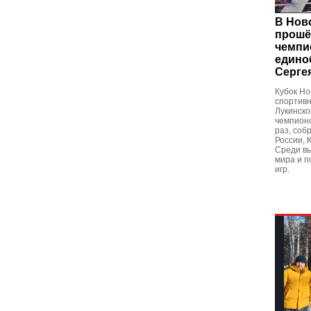
В Нов
прошё
чемпи
едино
Серге
Кубок Но
спортивн
Лукинск
чемпионо
раз, соб
России, 
Среди в
мира и 
игр.