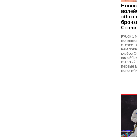
Новос
волей
«Локо
бронз
Столе
Кубок Ст
посвяще
отечеств
нем при
клубов С
волейбол
который 
первые м
новосиби