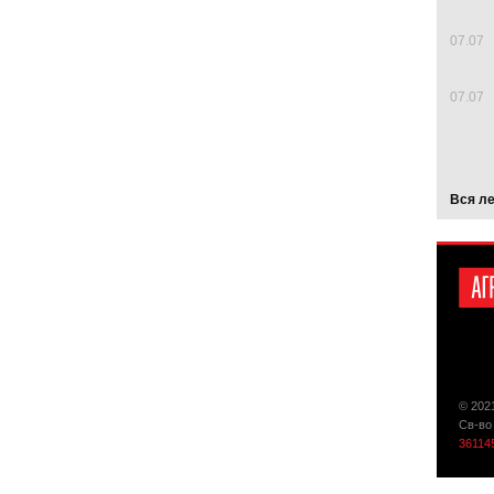
07.07
07.07
Вся л
© 202
Св-во
36114