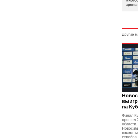
много
арены
Другие 
Новос
выигр
на Ку
Финал Ку
прошел 2
области.
Новосиби
восемь м
серебра 