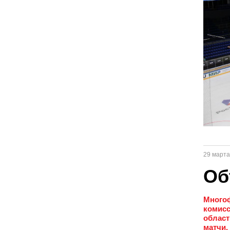
29 марта
Об
Многоф
комисс
област
матчи.