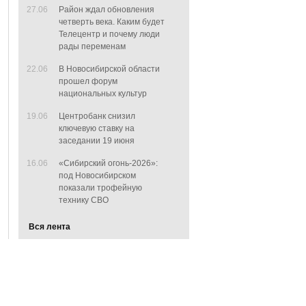
27.06
Район ждал обновления
четверть века. Каким будет
Телецентр и почему люди
рады переменам
22.06
В Новосибирской области
прошел форум
национальных культур
19.06
Центробанк снизил
ключевую ставку на
заседании 19 июня
16.06
«Сибирский огонь-2026»:
под Новосибирском
показали трофейную
технику СВО
Вся лента