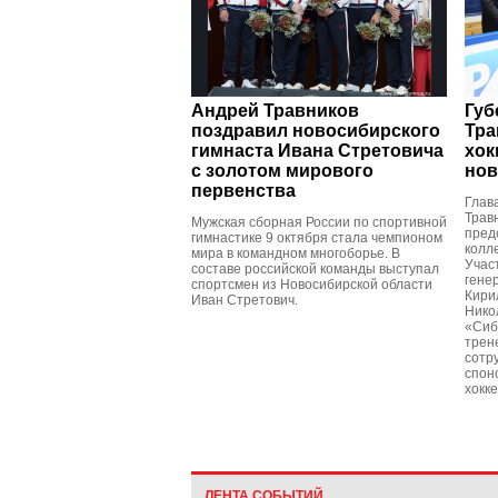
Андрей Травников
Губ
поздравил новосибирского
Тра
гимнаста Ивана Стретовича
хок
с золотом мирового
нов
первенства
Глав
Трав
Мужская сборная России по спортивной
пред
гимнастике 9 октября стала чемпионом
колл
мира в командном многоборье. В
Учас
составе российской команды выступал
гене
спортсмен из Новосибирской области
Кири
Иван Стретович.
Нико
«Сиб
трен
сотр
спон
хокке
ЛЕНТА СОБЫТИЙ