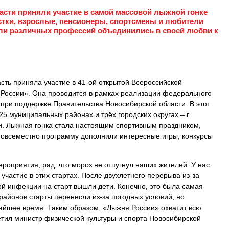
сти приняли участие в самой массовой лыжной гонке
остки, взрослые, пенсионеры, спортсмены и любители
ели различных профессий объединились в своей любви к
сть приняла участие в 41-ой открытой Всероссийской
России». Она проводится в рамках реализации федерального
 при поддержке Правительства Новосибирской области. В этот
25 муниципальных районах и трёх городских округах – г.
Оби. Лыжная гонка стала настоящим спортивным праздником,
Повсеместно программу дополнили интересные игры, конкурсы
оприятия, рад, что мороз не отпугнул наших жителей. У нас
участие в этих стартах. После двухлетнего перерыва из-за
й инфекции на старт вышли дети. Конечно, это была самая
районов старты перенесли из-за погодных условий, но
жайшее время. Таким образом, «Лыжня России» охватит всю
етил министр физической культуры и спорта Новосибирской