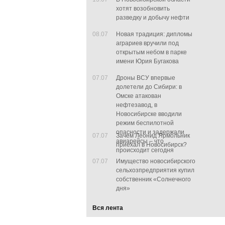
хотят возобновить
разведку и добычу нефти
08.07
Новая традиция: дипломы
аграриев вручили под
открытым небом в парке
имени Юрия Бугакова
07.07
Дроны ВСУ впервые
долетели до Сибири: в
Омске атакован
нефтезавод, в
Новосибирске вводили
режим беспилотной
опасности и задержали
07.07
Зачем Леонид Ярмольник
авиарейсы – что
приехал в Новосибирск?
происходит сегодня
07.07
Имущество новосибирского
сельхозпредприятия купил
собственник «Солнечного
дня»
Вся лента