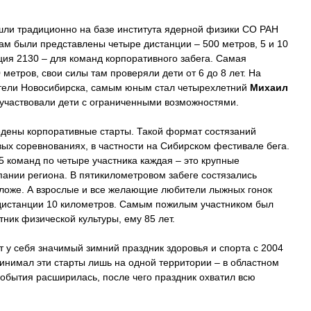
шли традиционно на базе института ядерной физики СО РАН
икам были представлены четыре дистанции – 500 метров, 5 и 10
ция 2130 – для команд корпоративного забега. Самая
метров, свои силы там проверяли дети от 6 до 8 лет. На
тели Новосибирска, самым юным стал четырехлетний
Михаил
 участвовали дети с ограниченными возможностями.
едены корпоративные старты. Такой формат состязаний
вых соревнованиях, в частности на Сибирском фестивале бега.
 команд по четыре участника каждая – это крупные
пании региона. В пятикилометровом забеге состязались
моложе. А взрослые и все желающие любители лыжных гонок
дистанции 10 километров. Самым пожилым участником был
тник физической культуры, ему 85 лет.
 у себя значимый зимний праздник здоровья и спорта с 2004
инимал эти старты лишь на одной территории – в областном
события расширилась, после чего праздник охватил всю