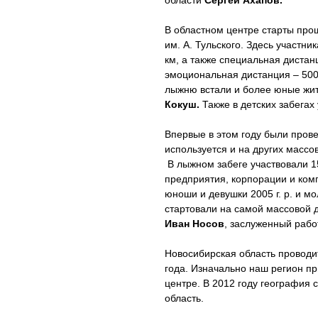
области
Сергей Ахапов.
В областном центре старты про
им. А. Тульского. Здесь участн
км, а также специальная дистан
эмоциональная дистанция – 500 
лыжню встали и более юные жи
Кокуш.
Также в детских забегах
Впервые в этом году были пров
используется и на других массо
В лыжном забеге участвовали 15
предприятия, корпорации и ком
юноши и девушки 2005 г. р. и 
стартовали на самой массовой 
Иван Носов
, заслуженный рабо
Новосибирская область проводит
года. Изначально наш регион пр
центре. В 2012 году география 
область.