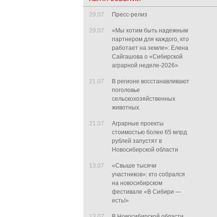
29.07
Пресс-релиз
29.07
«Мы хотим быть надежным
партнером для каждого, кто
работает на земле»: Елена
Сайгашова о «Сибирской
аграрной неделе-2026»
21.07
В регионе восстанавливают
поголовье
сельскохозяйственных
животных.
21.07
Аграрные проекты
стоимостью более 65 млрд
рублей запустят в
Новосибирской области
13.07
«Свыше тысячи
участников»: кто собрался
на новосибирском
фестивале «В Сибири —
есть!»
13.07
В Новосибирской области