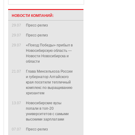
НОВОСТИ КОМПАНИЙ:
29.07
Пресс-релиз
29.07
Пресс-релиз
29.07
«Поезд Победы» прибыл в
Новосибирскую область —
Новости Новосибирска и
области
21.07
Глава Минсельхоза России
и губернатор Алтайского
края посетили тепличный
комплекс по выращиванию
хризантем
13.07
Новосибирские вузы
попали в топ-20
университетов с самыми
высокими зарплатами
07.07
Пресс-релиз