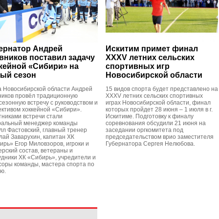
ернатор Андрей
Искитим примет финал
вников поставил задачу
XXXV летних сельских
кейной «Сибири» на
спортивных игр
ый сезон
Новосибирской области
а Новосибирской области Андрей
15 видов спорта будет представлено на
ников провёл традиционную
XXXV летних сельских спортивных
сезонную встречу с руководством и
играх Новосибирской области, финал
ективом хоккейной «Сибири».
которых пройдет 28 июня – 1 июля в г.
тниками встречи стали
Искитиме. Подготовку к финалу
ральный менеджер команды
соревнования обсудили 21 июня на
лл Фастовский, главный тренер
заседании оргкомитета под
лай Заварухин, капитан ХК
председательством врио заместителя
ирь» Егор Миловзоров, игроки и
Губернатора Сергея Нелюбова.
ерский состав, ветераны и
удники ХК «Сибирь», учредители и
соры команды, мастера спорта по
ю.