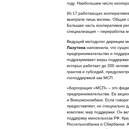
году. Наибольшее число коопера
Из 17 работающих кооперативов 
выиграли лишь восемь. Общая с
Большая часть кооперативов р
специализация – переработка м
Ведущий методолог дирекции 
Лазутина
напомнила, что сущес
предпринимательство и поддер
подразумевает меры поддержки 
которых работает до 200 человек
грантов и субсидий, предусмот
господдержкой как МСП.
«Корпорация «МСП» – это федер
предпринимательства. Ее акцио
и Внешэкономбанк. Если говори
предоставляет, но специально 
комплекс мер поддержки. Он вк
поддержку минсельхоза РФ. Кре
Россельхозбанка и Сбербанка. А