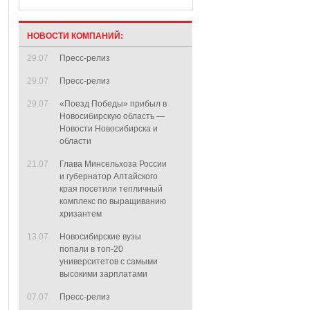
НОВОСТИ КОМПАНИЙ:
29.07
Пресс-релиз
29.07
Пресс-релиз
29.07
«Поезд Победы» прибыл в
Новосибирскую область —
Новости Новосибирска и
области
21.07
Глава Минсельхоза России
и губернатор Алтайского
края посетили тепличный
комплекс по выращиванию
хризантем
13.07
Новосибирские вузы
попали в топ-20
университетов с самыми
высокими зарплатами
07.07
Пресс-релиз