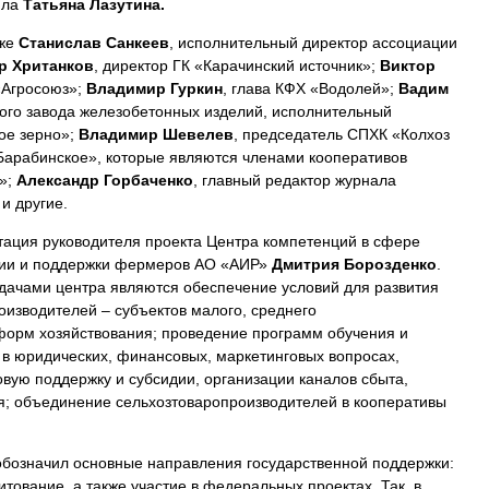
ила
Татьяна Лазутина.
кже
Станислав Санкеев
, исполнительный директор ассоциации
р Хританков
, директор ГК «Карачинский источник»;
Виктор
«Агросоюз»;
Владимир Гуркин
, глава КФХ «Водолей»;
Вадим
кого завода железобетонных изделий, исполнительный
ое зерно»;
Владимир Шевелев
, председатель СПХК «Колхоз
Барабинское», которые являются членами кооперативов
о»;
Александр Горбаченко
, главный редактор журнала
и другие.
тация руководителя проекта Центра компетенций в сфере
ции и поддержки фермеров АО «АИР»
Дмитрия Борозденко
.
адачами центра являются обеспечение условий для развития
оизводителей – субъектов малого, среднего
форм хозяйствования; проведение программ обучения и
 в юридических, финансовых, маркетинговых вопросах,
овую поддержку и субсидии, организации каналов сбыта,
я; объединение сельхозтоваропроизводителей в кооперативы
обозначил основные направления государственной поддержки:
итование, а также участие в федеральных проектах. Так, в