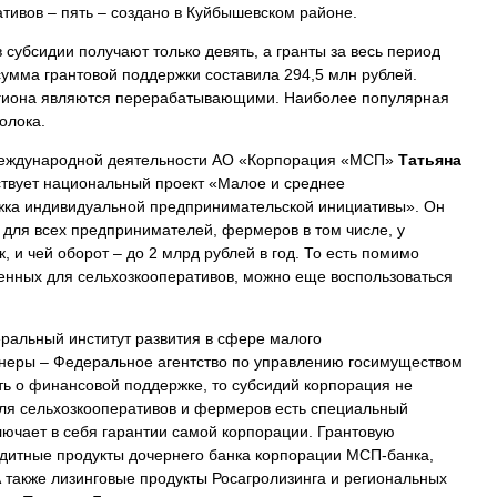
тивов – пять – создано в Куйбышевском районе.
субсидии получают только девять, а гранты за весь период
умма грантовой поддержки составила 294,5 млн рублей.
егиона являются перерабатывающими. Наиболее популярная
олока.
международной деятельности АО «Корпорация «МСП»
Татьяна
твует национальный проект «Малое и среднее
жка индивидуальной предпринимательской инициативы». Он
для всех предпринимателей, фермеров в том числе, у
, и чей оборот – до 2 млрд рублей в год. То есть помимо
ренных для сельхозкооперативов, можно еще воспользоваться
альный институт развития в сфере малого
неры – Федеральное агентство по управлению госимуществом
ть о финансовой поддержке, то субсидий корпорация не
для сельхозкооперативов и фермеров есть специальный
лючает в себя гарантии самой корпорации. Грантовую
дитные продукты дочернего банка корпорации МСП-банка,
 также лизинговые продукты Росагролизинга и региональных