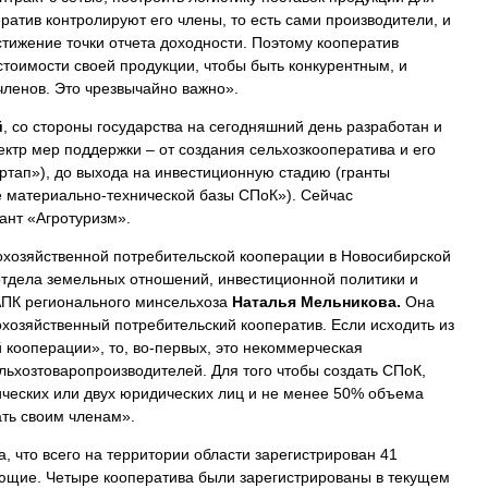
ератив контролируют его члены, то есть сами производители, и
тижение точки отчета доходности. Поэтому кооператив
тоимости своей продукции, чтобы быть конкурентным, и
членов. Это чрезвычайно важно».
й
, со стороны государства на сегодняшний день разработан и
ктр мер поддержки – от создания сельхозкооператива и его
ртап»), до выхода на инвестиционную стадию (гранты
 материально-технической базы СПоК»). Сейчас
ант «Агротуризм».
охозяйственной потребительской кооперации в Новосибирской
отдела земельных отношений, инвестиционной политики и
АПК регионального минсельхоза
Наталья Мельникова.
Она
охозяйственный потребительский кооператив. Если исходить из
 кооперации», то, во-первых, это некоммерческая
ьхозтоваропроизводителей. Для того чтобы создать СПоК,
ческих или двух юридических лиц и не менее 50% объема
ать своим членам».
 что всего на территории области зарегистрирован 41
вующие. Четыре кооператива были зарегистрированы в текущем