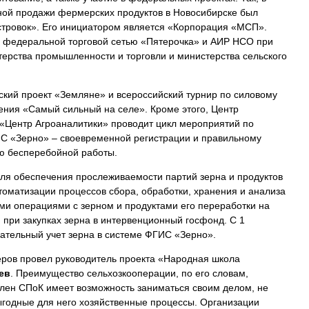
ной продажи фермерских продуктов в Новосибирске был
тровок». Его инициатором является «Корпорация «МСП».
с федеральной торговой сетью «Пятерочка» и АИР НСО при
ерства промышленности и торговли и министерства сельского
ский проект «Земляне» и всероссийский турнир по силовому
ления «Самый сильный на селе». Кроме этого, Центр
«Центр Агроаналитики» проводит цикл мероприятий по
С «Зерно» – своевременной регистрации и правильному
ю бесперебойной работы.
ля обеспечения прослеживаемости партий зерна и продуктов
втоматизации процессов сбора, обработки, хранения и анализа
и операциями с зерном и продуктами его переработки на
 при закупках зерна в интервенционный госфонд. C 1
зательный учет зерна в системе ФГИС «Зерно».
ров провел руководитель проекта «Народная школа
ев
. Преимущество сельхозкооперации, по его словам,
 член СПоК имеет возможность заниматься своим делом, не
ыгодные для него хозяйственные процессы. Организации