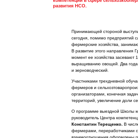
компетенций в сфере сельхозкоопер
развития НСО.
Принимающей стороной выступил
сегодня, помимо предприятий са
фермерские хозяйства, занима
В развитие этого направления 
момент ее хозяйства засевают 1
выращиванию овощей. Два года 
и зерноводческий.
Участниками трехдневной обуч
фермеров и сельхозтоваропроиз
организаторами, конечная зада
территорий, увеличение доли с
О программе выездной Школы ко
руководитель Центра компетен
Константин Терещенко.
В числе
фермерами, переработчиками су
взаимоотношения оформлены гр