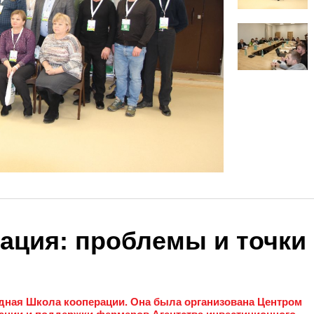
ация: проблемы и точки
дная Школа кооперации. Она была организована Центром