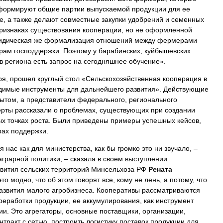
 формируют общие партии выпускаемой продукции для ее
е, а также делают совместные закупки удобрений и семенных
 признаках существования кооперации, но не оформленной
ридическая же формализация отношений между фермерами
ерам господдержки. Поэтому у барабинских, куйбышевских
в региона есть запрос на сегодняшнее обучение».
ря, прошел круглый стол «Сельскохозяйственная кооперация в
одимые инструменты для дальнейшего развития». Действующие
ытом, а представители федерального, регионального
ерты рассказали о проблемах, существующих при создании
ых точках роста. Были приведены примеры успешных кейсов,
рах поддержки.
нас как для министерства, как бы громко это ни звучало, –
грарной политики, – сказала в своем выступлении
звития сельских территорий Минсельхоза РФ
Рената
это модно, что об этом говорят все, кому не лень, а потому, что
развития малого агробизнеса. Кооперативы рассматриваются
реработки продукции, ее аккумулирования, как инструмент
и. Это агрегаторы, основные поставщики, организации,
тракт с сетью, построить логистику поставок продукции для