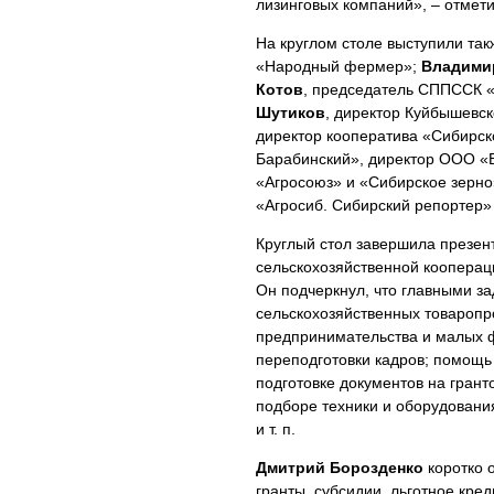
лизинговых компаний», – отмет
На круглом столе выступили та
«Народный фермер»;
Владими
Котов
, председатель СППССК 
Шутиков
, директор Куйбышевс
директор кооператива «Сибирск
Барабинский», директор ООО «
«Агросоюз» и «Сибирское зерн
«Агросиб. Сибирский репортер» 
Круглый стол завершила презен
сельскохозяйственной коопера
Он подчеркнул, что главными з
сельскохозяйственных товаропр
предпринимательства и малых 
переподготовки кадров; помощь
подготовке документов на грант
подборе техники и оборудовани
и т. п.
Дмитрий Борозденко
коротко 
гранты, субсидии, льготное кред