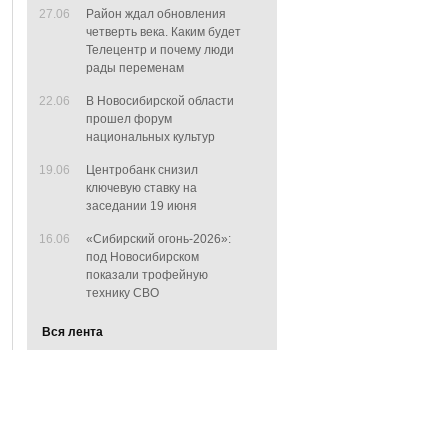
27.06
Район ждал обновления
четверть века. Каким будет
Телецентр и почему люди
рады переменам
22.06
В Новосибирской области
прошел форум
национальных культур
19.06
Центробанк снизил
ключевую ставку на
заседании 19 июня
16.06
«Сибирский огонь-2026»:
под Новосибирском
показали трофейную
технику СВО
Вся лента