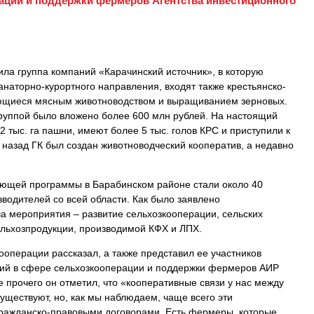
ации и поддержки фермеров Агентства инвестиционного
а группа компаний «Карачинский источник», в которую
наторно-курортного направления, входят также крестьянско-
ющиеся мясным животноводством и выращиванием зерновых.
Группой было вложено более 600 млн рублей. На настоящий
2 тыс. га пашни, имеют более 5 тыс. голов КРС и приступили к
назад ГК был создан животноводческий кооператив, а недавно
ающей программы в Барабинском районе стали около 40
водителей со всей области. Как было заявлено
ча мероприятия – развитие сельхозкооперации, сельских
ельхозпродукции, производимой КФХ и ЛПХ.
операции рассказал, а также представил ее участников
ций в сфере сельхозкооперации и поддержки фермеров АИР
 прочего он отметил, что «кооперативные связи у нас между
ществуют, но, как мы наблюдаем, чаще всего эти
ажданско-правовыми договорами. Есть фермеры, которые