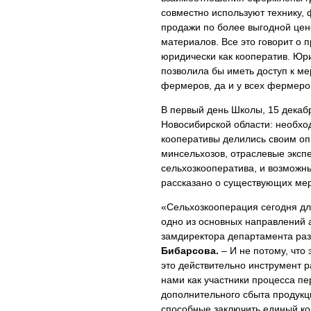
совместно используют технику,
продажи по более выгодной цен
материалов. Все это говорит о
юридически как кооператив. Ю
позволила бы иметь доступ к м
фермеров, да и у всех фермеро
В первый день Школы, 15 декаб
Новосибирской области: необх
кооперативы делились своим оп
минсельхозов, отраслевые эксп
сельхозкооператива, и возможн
рассказано о существующих ме
«Сельхозкооперация сегодня для 
одно из основных направлений а
замдиректора департамента ра
Бибарсова.
– И не потому, что 
это действительно инструмент 
нами как участники процесса пе
дополнительного сбыта продукци
способные заключить единый кон