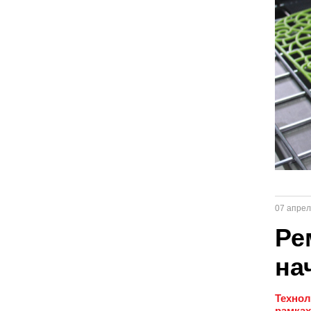
07 апрел
Ре
на
Технол
рамках