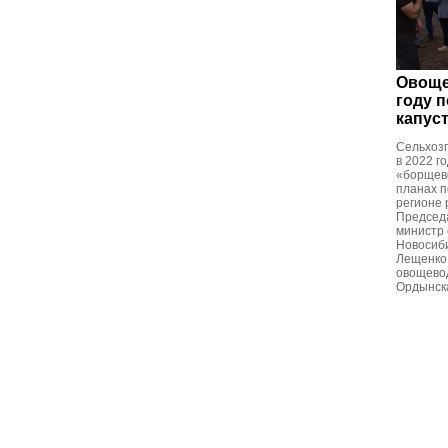
Овоще
году 
капус
Сельхоз
в 2022 г
«борщево
планах п
регионе 
Председ
министр 
Новосиби
Лещенко 
овощево
Ордынск