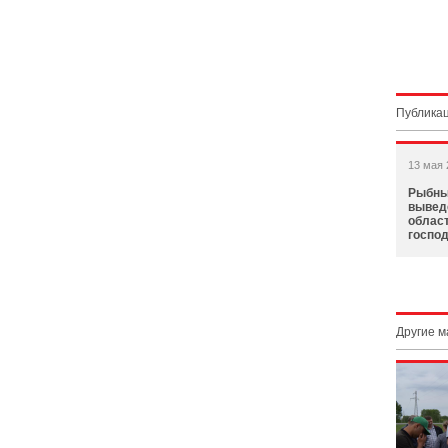
Публикац
13 мая 
Рыбны
вывед
облас
госпо
Другие 