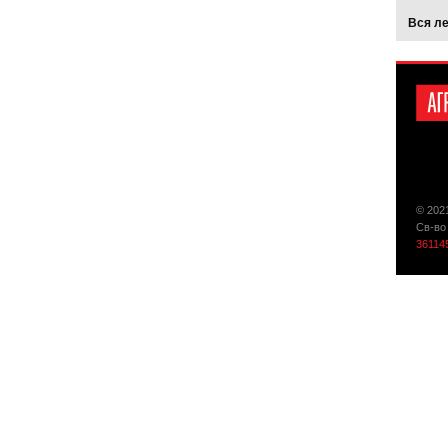
Вся л
© 202
Св-во
36114