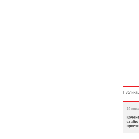
Публикац
19 янва
Кочен
стабил
произ