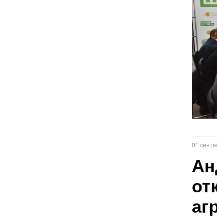
01 сентя
Ан
от
аг