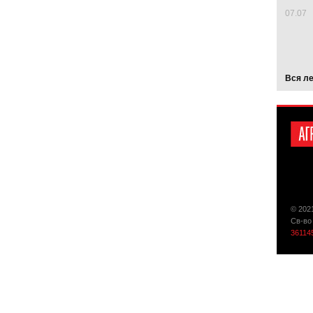
07.07
Вся л
© 202
Св-во
36114