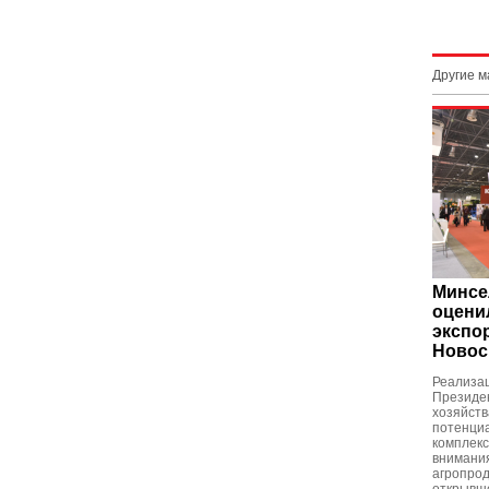
Другие 
Минсе
оцени
экспо
Новос
Реализац
Президен
хозяйств
потенци
комплекс
внимания
агропрод