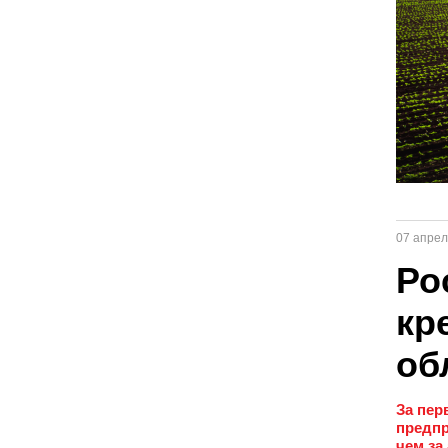
07 апрел
Ро
кр
об
За пер
предпр
чем за