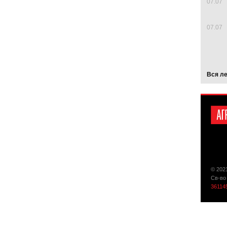
07.07
07.07
Вся л
© 202
Св-во
36114