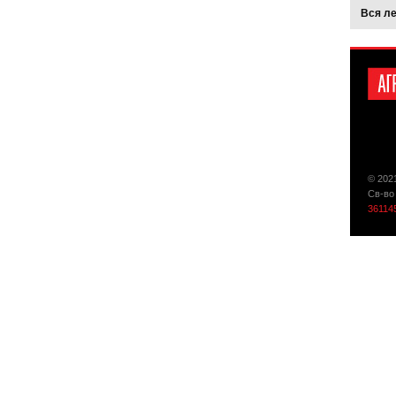
Вся л
© 202
Св-во
36114