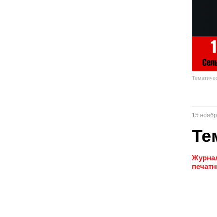
Тематиче
15 ноябр
Те
Журнал
печат