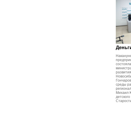
Деньги
Накануне
предпри
состоял
министра
развити
Новосиб
Гончаров
среды ра
регионал
Михаил 
детского
Старост