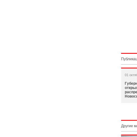
Публикац
01 октя
Губер
откры
распр
Новос
Другие 