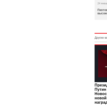
24 янва
Пихто
высок
Другие 
Прези
Путин
Новос
новой
награ