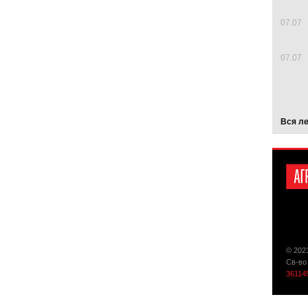
07.07
07.07
Вся л
© 202
Св-во
36114