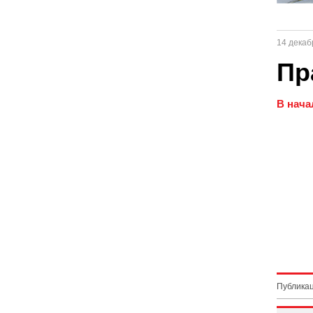
14 декаб
Пр
В нача
Публикац