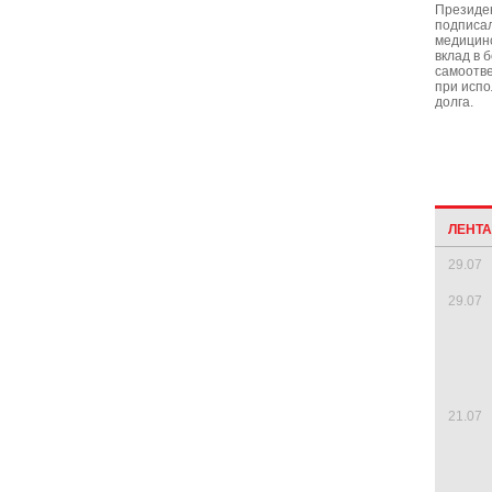
Президе
подписал
медицинс
вклад в 
самоотв
при исп
долга.
ЛЕНТ
29.07
29.07
21.07