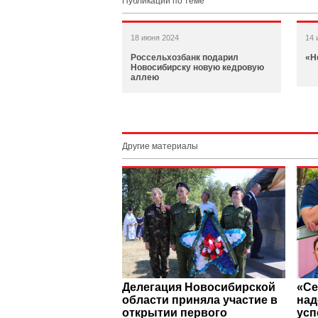
Публикации по теме
18 июня 2024
14 
Россельхозбанк подарил
«Н
Новосибирску новую кедровую
аллею
Другие материалы
Делегация Новосибирской
«Се
области приняла участие в
над
открытии первого
усп