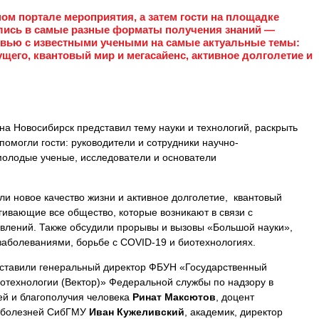
ном портале мероприятия, а затем гости на площадке
лись в самые разные форматы получения знаний —
рвью с известными учеными на самые актуальные темы:
ущего, квантовый мир и мегасайенс, активное долголетие и
а Новосибирск представил тему науки и технологий, раскрыть
помогли гости: руководители и сотрудники научно-
 молодые ученые, исследователи и основатели
и новое качество жизни и активное долголетие, квантовый
гивающие все общество, которые возникают в связи с
влений. Также обсудили прорывы и вызовы «Большой науки»,
заболеваниями, борьбе с COVID-19 и биотехнологиях.
ставили генеральный директор ФБУН «Государственный
иотехнологии (Вектор)» Федеральной службы по надзору в
й и благополучия человека
Ринат Максютов
, доцент
х болезней СибГМУ
Иван Кужеливский
, академик, директор