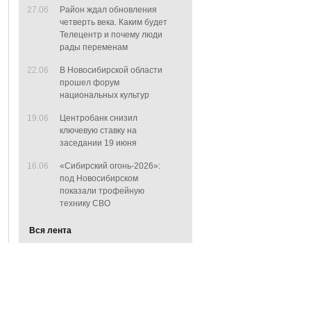
27.06
Район ждал обновления
четверть века. Каким будет
Телецентр и почему люди
рады переменам
22.06
В Новосибирской области
прошел форум
национальных культур
19.06
Центробанк снизил
ключевую ставку на
заседании 19 июня
16.06
«Сибирский огонь-2026»:
под Новосибирском
показали трофейную
технику СВО
Вся лента