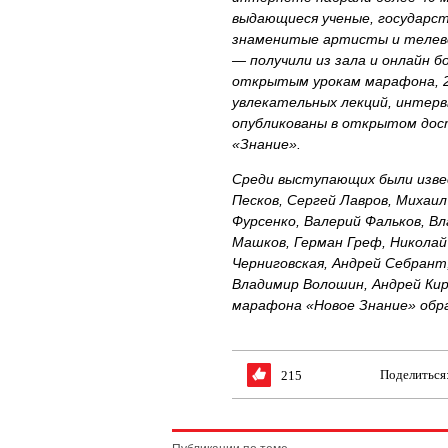
выдающиеся ученые, государс
знаменитые артисты и телеве
— получили из зала и онлайн бо
открытым урокам марафона, 20
увлекательных лекций, интерв
опубликованы в открытом до
«Знание».
Среди выступающих были изве
Песков, Сергей Лавров, Михаи
Фурсенко, Валерий Фальков, В
Машков, Герман Греф, Николай
Черниговская, Андрей Себрант
Владимир Волошин, Андрей Кир
марафона «Новое Знание» обр
Поделиться
215