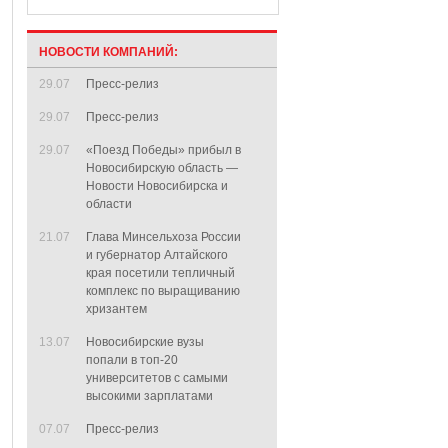
НОВОСТИ КОМПАНИЙ:
29.07
Пресс-релиз
29.07
Пресс-релиз
29.07
«Поезд Победы» прибыл в
Новосибирскую область —
Новости Новосибирска и
области
21.07
Глава Минсельхоза России
и губернатор Алтайского
края посетили тепличный
комплекс по выращиванию
хризантем
13.07
Новосибирские вузы
попали в топ-20
университетов с самыми
высокими зарплатами
07.07
Пресс-релиз