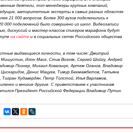
твенные деятели, топ-менеджеры крупных компаний,
дущие, авторитетные эксперты в самых разных областях
лее 21 000 вопросов. Более 300 вузов подключились к
 000 подключений было совершено из школ. Видеозаписи
ью, дискуссий и мастер-классов спикеров марафона будут
ступе
на сайте
и в социальных сетях Российского общества
стные выдающиеся личности, в том числе: Дмитрий
л Мишустин, Илон Маск, Стив Возняк, Сергей Шойгу, Андрей
ладимир Познер, Михаил Ковальчук, Артем Оганов, Владимир
 Цискаридзе, Денис Мацуев, Тимур Бекмамбетов, Татьяна
, Тигран Худавердян, Петр Толстой, Илья Варламов,
иленко и многие другие. С приветствием к участникам
атился Президент Российской Федерации Владимир Путин.
: