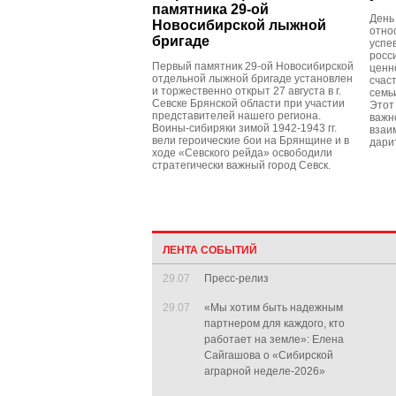
памятника 29-ой
День
Новосибирской лыжной
отно
бригаде
успе
росс
Первый памятник 29-ой Новосибирской
ценн
отдельной лыжной бригаде установлен
счас
и торжественно открыт 27 августа в г.
семь
Севске Брянской области при участии
Этот
представителей нашего региона.
важн
Воины-сибиряки зимой 1942-1943 гг.
взаи
вели героические бои на Брянщине и в
дари
ходе «Севского рейда» освободили
стратегически важный город Севск.
ЛЕНТА СОБЫТИЙ
29.07
Пресс-релиз
29.07
«Мы хотим быть надежным
партнером для каждого, кто
работает на земле»: Елена
Сайгашова о «Сибирской
аграрной неделе-2026»