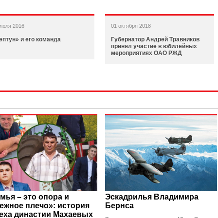
июля 2016
01 октября 2018
ептун» и его команда
Губернатор Андрей Травников
принял участие в юбилейных
мероприятиях ОАО РЖД
мья – это опора и
Эскадрилья Владимира
ежное плечо»: история
Бернса
еха династии Махаевых