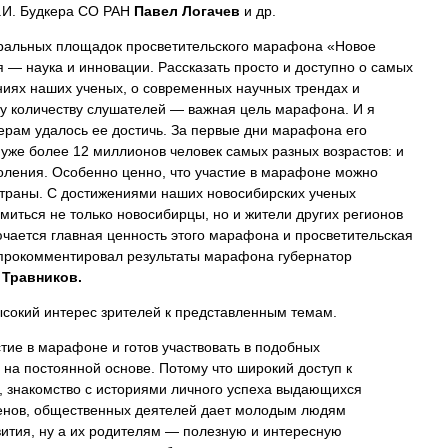
Г.И. Будкера СО РАН
Павел Логачев
и др.
тральных площадок просветительского марафона «Новое
я — наука и инновации. Рассказать просто и доступно о самых
ниях наших ученых, о современных научных трендах и
у количеству слушателей — важная цель марафона. И я
ерам удалось ее достичь. За первые дни марафона его
уже более 12 миллионов человек самых разных возрастов: и
оления. Особенно ценно, что участие в марафоне можно
страны. С достижениями наших новосибирских ученых
миться не только новосибирцы, но и жители других регионов
лючается главная ценность этого марафона и просветительская
 прокомментировал результаты марафона губернатор
 Травников.
сокий интерес зрителей к представленным темам.
тие в марафоне и готов участвовать в подобных
на постоянной основе. Потому что широкий доступ к
 знакомство с историями личного успеха выдающихся
менов, общественных деятелей дает молодым людям
ития, ну а их родителям — полезную и интересную