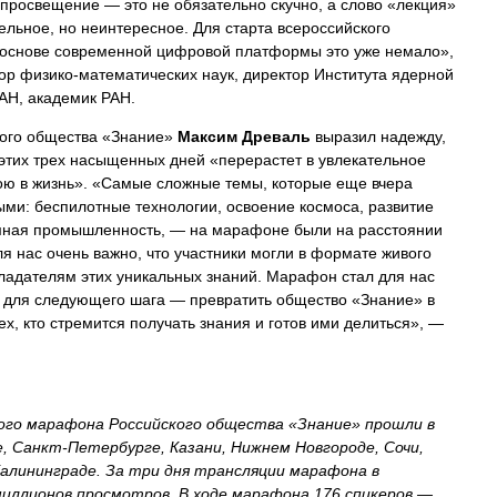
просвещение — это не обязательно скучно, а слово «лекция»
тельное, но неинтересное. Для старта всероссийского
 основе современной цифровой платформы это уже немало»,
тор физико-математических наук, директор Института ядерной
АН, академик РАН.
кого общества «Знание»
Максим Древаль
выразил надежду,
 этих трех насыщенных дней «перерастет в увлекательное
ою в жизнь». «Самые сложные темы, которые еще вчера
ыми: беспилотные технологии, освоение космоса, развитие
омная промышленность, — на марафоне были на расстоянии
ля нас очень важно, что участники могли в формате живого
бладателям этих уникальных знаний. Марафон стал для нас
 для следующего шага — превратить общество «Знание» в
х, кто стремится получать знания и готов ими делиться», —
го марафона Российского общества «Знание» прошли в
е, Санкт-Петербурге, Казани, Нижнем Новгороде, Сочи,
Калининграде. За три дня трансляции марафона в
иллионов просмотров. В ходе марафона 176 спикеров —