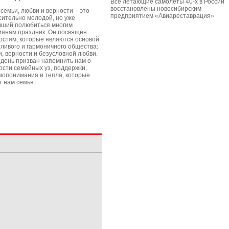
Все летающие самолеты 40-х в России
восстановлены новосибирским
 семьи, любви и верности – это
предприятием «Авиареставрация»
сительно молодой, но уже
вший полюбиться многим
иянам праздник. Он посвящен
остям, которые являются основой
тливого и гармоничного общества:
и, верности и безусловной любви.
 день призван напомнить нам о
ости семейных уз, поддержки,
мопонимания и тепла, которые
т нам семья.