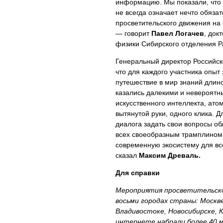
информацию. Мы показали, что 
не всегда означает нечто обяза
просветительского движения на
— говорит
Павел Логачев
, док
физики Сибирского отделения Р
Генеральный директор Российс
что для каждого участника опыт
путешествие в мир знаний длин
казались далекими и невероятн
искусственного интеллекта, ат
вытянутой руки, одного клика. Д
диалога задать свои вопросы о
всех своеобразным трамплином
современную экосистему для все
сказал
Максим Древаль.
Для справки
Мероприятия просветительско
восьми городах страны: Москв
Владивостоке, Новосибирске, 
интернете набрали более 40 м