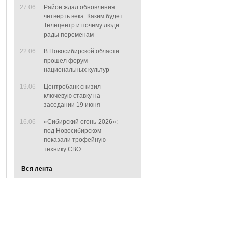
27.06
Район ждал обновления
четверть века. Каким будет
Телецентр и почему люди
рады переменам
22.06
В Новосибирской области
прошел форум
национальных культур
19.06
Центробанк снизил
ключевую ставку на
заседании 19 июня
16.06
«Сибирский огонь-2026»:
под Новосибирском
показали трофейную
технику СВО
Вся лента