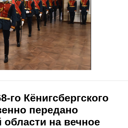
8-го Кёнигсбергского
венно передано
 области на вечное