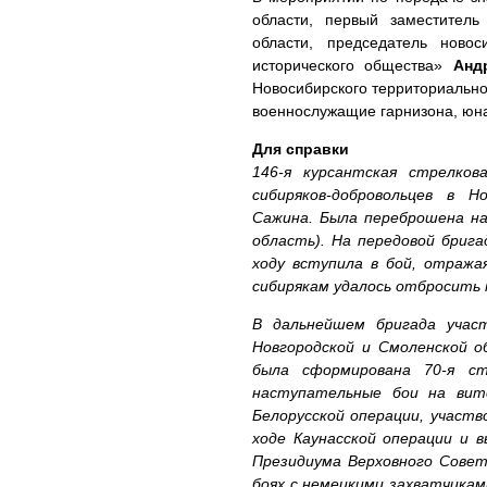
области, первый заместитель
области, председатель новос
исторического общества»
Анд
Новосибирского территориально
военнослужащие гарнизона, юна
Для справки
146-я курсантская стрелко
сибиряков-добровольцев в Н
Сажина. Была переброшена на
область). На передовой брига
ходу вступила в бой, отража
сибирякам удалось отбросить
В дальнейшем бригада учас
Новгородской и Смоленской о
была сформирована 70-я ст
наступательные бои на вит
Белорусской операции, участв
ходе Каунасской операции и в
Президиума Верховного Совет
боях с немецкими захватчикам