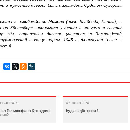
ть и мужество дивизия была награждена Орденом Суворова
вовала в освобождении Мемеля (ныне Клайпеда, Литва), с
а на Кёнигсберг, принимала участие в штурме и взятии
йну 70-я стрелковая дивизия участием в Земландской
турмовавшей в конце апреля 1945 г. Фишхаузен (ныне –
асти).
:
января 2016
09 ноября 2020
вел Гольденфанг: Кто в доме
Куда ведёт тропа?
зяин?