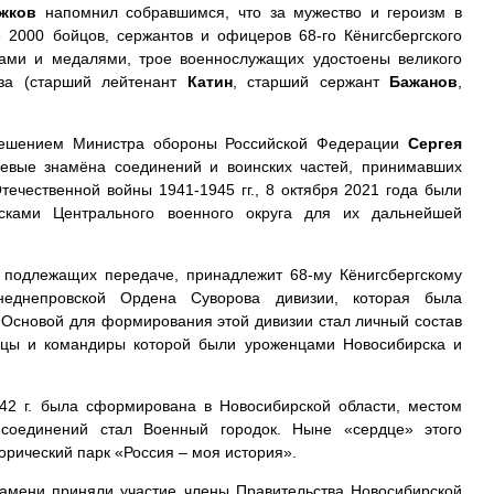
жков
напомнил собравшимся, что за мужество и героизм в
 2000 бойцов, сержантов и офицеров 68-го Кёнигсбергского
ами и медалями, трое военнослужащих удостоены великого
юза (старший лейтенант
Катин
, старший сержант
Бажанов
,
 решением Министра обороны Российской Федерации
Сергея
оевые знамёна соединений и воинских частей, принимавших
течественной войны 1941-1945 гг., 8 октября 2021 года были
ками Центрального военного округа для их дальнейшей
 подлежащих передаче, принадлежит 68-му Кёнигсбергскому
неднепровской Ордена Суворова дивизии, которая была
. Основой для формирования этой дивизии стал личный состав
ойцы и командиры которой были уроженцами Новосибирска и
942 г. была сформирована в Новосибирской области, местом
соединений стал Военный городок. Ныне «сердце» этого
орический парк «Россия – моя история».
амени приняли участие члены Правительства Новосибирской