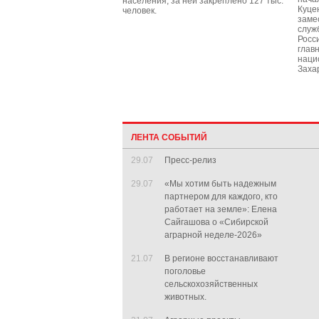
населения, за ней закреплено 127 тыс.
Куце
человек.
заме
служ
Росс
глав
наци
Заха
ЛЕНТА СОБЫТИЙ
29.07
Пресс-релиз
29.07
«Мы хотим быть надежным
партнером для каждого, кто
работает на земле»: Елена
Сайгашова о «Сибирской
аграрной неделе-2026»
21.07
В регионе восстанавливают
поголовье
сельскохозяйственных
животных.