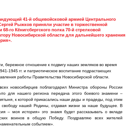
мандующий 41-й общевойсковой армией Центрального
 Сергей Рыжков приняли участие в торжественной
 68-го Кёнигсбергского полка 70-й стрелковой
атору Новосибирской области для дальнейшего хранения
ория».
и, бережное отношение к подвигу наших земляков во время
941-1945 гг. и патриотическое воспитание подрастающих
авления работы Правительства Новосибирской области.
сех новосибирцев поблагодарил Министра обороны России
 что для нашего региона передача этого боевого знамени –
вятыня, к которой прикасались наши деды и прадеды, под этим
 свободу нашей Родины, отдавая жизни за наше будущее. В
сия – моя история» это знамя будет рассказывать о вкладе
рских воинов в общую Победу. Поздравляю всех жителей
знаменательным событием».