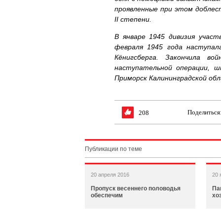
проявленные при этом доблес
II степени.
В январе 1945 дивизия участ
февраля 1945 года наступал
Кёнигсберга. Закончила во
наступательной операции, ш
Приморск Калининградской обл
Поделиться
208
Публикации по теме
20 апреля 2016
20 
Пропуск весеннего половодья
Па
обеспечим
хо