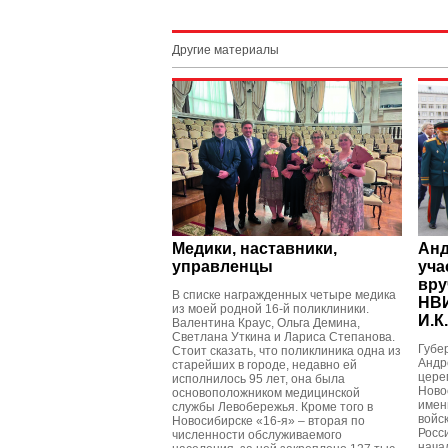
Другие материалы
Медики, наставники,
Анд
управленцы
уча
вру
В списке награжденных четыре медика
НВИ
из моей родной 16-й поликлиники.
И.К
Валентина Краус, Ольга Демина,
Светлана Уткина и Лариса Степанова.
Губе
Стоит сказать, что поликлиника одна из
Андр
старейших в городе, недавно ей
цере
исполнилось 95 лет, она была
Ново
основоположником медицинской
имен
службы Левобережья. Кроме того в
войс
Новосибирске «16-я» – вторая по
Росс
численности обслуживаемого
нача