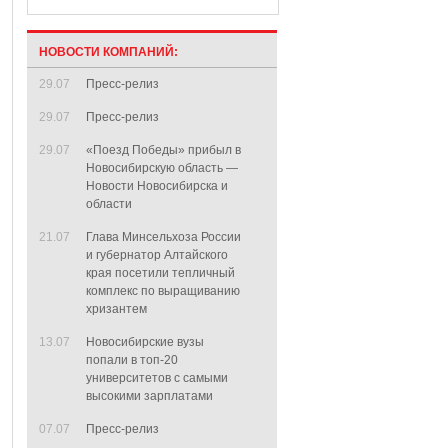
НОВОСТИ КОМПАНИЙ:
29.07
Пресс-релиз
29.07
Пресс-релиз
29.07
«Поезд Победы» прибыл в
Новосибирскую область —
Новости Новосибирска и
области
21.07
Глава Минсельхоза России
и губернатор Алтайского
края посетили тепличный
комплекс по выращиванию
хризантем
13.07
Новосибирские вузы
попали в топ-20
университетов с самыми
высокими зарплатами
07.07
Пресс-релиз