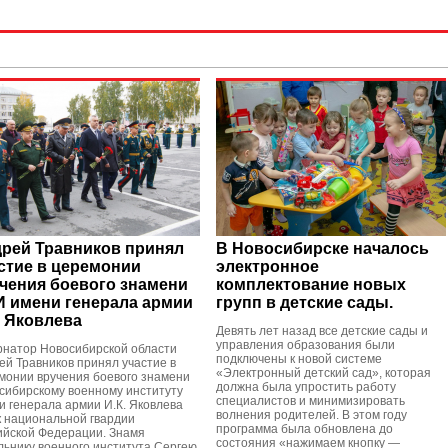
рей Травников принял
В Новосибирске началось
стие в церемонии
электронное
чения боевого знамени
комплектование новых
 имени генерала армии
групп в детские сады.
. Яковлева
Девять лет назад все детские сады и
управления образования были
рнатор Новосибирской области
подключены к новой системе
ей Травников принял участие в
«Электронный детский сад», которая
монии вручения боевого знамени
должна была упростить работу
сибирскому военному институту
специалистов и минимизировать
и генерала армии И.К. Яковлева
волнения родителей. В этом году
к национальной гвардии
программа была обновлена до
ийской Федерации. Знамя
состояния «нажимаем кнопку —
льнику военного института Сергею