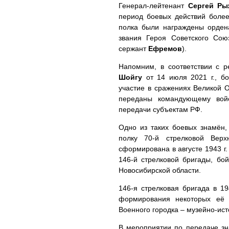
Генерал-лейтенант
Сергей Ры
период боевых действий более
полка были награждены орден
звания Героя Советского Со
сержант
Ефремов
).
Напомним, в соответствии с
Шойгу
от 14 июля 2021 г., б
участие в сражениях Великой О
переданы командующему войс
передачи субъектам РФ.
Одно из таких боевых знамён,
полку 70-й стрелковой Верх
сформирована в августе 1943 г
146-й стрелковой бригады, б
Новосибирской области.
146-я стрелковая бригада в 1
формирования некоторых её 
Военного городка – музейно-ист
В мероприятии по передаче зн