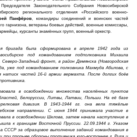
 Председателя Законодательного Собрания Новосибирской
ибирского регионального отделения «Российского военно-
рей Панфёров
, командиры соединений и воинских частей
го гарнизона, ветераны боевых действий, военные комиссары,
рмейцы, курсанты знамённых групп, военный оркестр.
вая бригада была сформирована в апреле 1942 года из
овосибирске под командованием подполковника Михаила
 Северо-Западный фронт, в район Демянска (Новгородская
да, уже под командованием полковника Махмуда Абилова, с
я натиск частей 16-й армии вермахта. После долгих боёв
 противника.
твовала в освобождении множества населённых пунктов
бластей, Белоруссии, Литвы, Латвии, Польши. На её базе
релковая дивизия. В 1943-1944 гг. она вела тяжёлые
ебском направлении. С июня 1944 принимала участие в
овала в освобождении Шклова, затем начала наступление в
ышла к границам Восточной Пруссии. 22.09.1944 г. Указом
а СССР за образцовое выполнение заданий командования в
и при прорыве обороны противника юго-восточнее г. Рига и