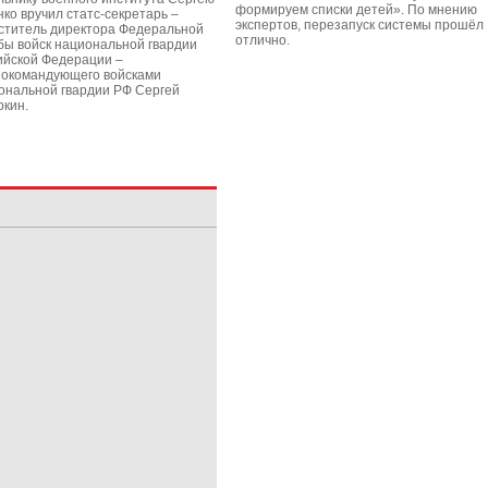
формируем списки детей». По мнению
нко вручил статс-секретарь –
экспертов, перезапуск системы прошёл
ститель директора Федеральной
отлично.
бы войск национальной гвардии
ийской Федерации –
нокомандующего войсками
ональной гвардии РФ Сергей
ркин.