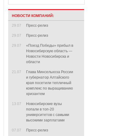
НОВОСТИ КОМПАНИЙ:
29.07
Пресс-релиз
29.07
Пресс-релиз
29.07
«Поезд Победы» прибыл в
Новосибирскую область —
Новости Новосибирска и
области
21.07
Глава Минсельхоза России
и губернатор Алтайского
края посетили тепличный
комплекс по выращиванию
хризантем
13.07
Новосибирские вузы
попали в топ-20
университетов с самыми
высокими зарплатами
07.07
Пресс-релиз