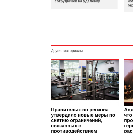
сотрудников на удалёнку
но
ге
Другие материалы
Правительство региона
Анд
утвердило новые меры по
что
снятию ограничений,
про
связанных с
гер
противодействием
рас