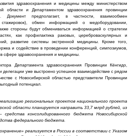
азвития здравоохранения и медицины между министерством
кой области и Департаментом здравоохранения провинции
). Документ предполагает, в частности, взаимообмен
 стажировок), обмен информацией о медоборудовании,
акже стороны будут обмениваться информацией о стратегии
астях, как профилактика раковых, цереброваскулярных и
аний, развитие системы экстренной медицины. Кроме того,
ержка и содействие в проведении конференций, симпозиумов,
 в сфере здравоохранения и медицины.
ктора Департамента здравоохранения Провинции Кёнгидо,
и делегации уже выстроено успешное взаимодействие с рядом
ичестве с Новосибирской областью представители Провинции
выгодный потенциал.
 реализацию региональных проектов национального проекта
рской области планируется направить 33,7 млрд рублей, из
– средства консолидированного бюджета Новосибирской
редства федерального бюджета.
охранение» реализуется в России в соответствии с Указом