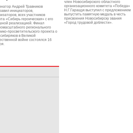
член Новосибирского областного
организационного комитета «Победа»
рнатор Андрей Травников
Н.Г.Гаращук выступил с предложением
равил инициаторов,
выпустить памятную медаль в честь
низаторов, всех участников
присвоения Новосибирску звания
кта «Сибирь героическая» с его
«Город трудовой доблести».
шной реализацией. Финал
номасштабного регионального
рико-просветительского проекта о
 сибиряков в Великой
ественной войне состоялся 16
ря.