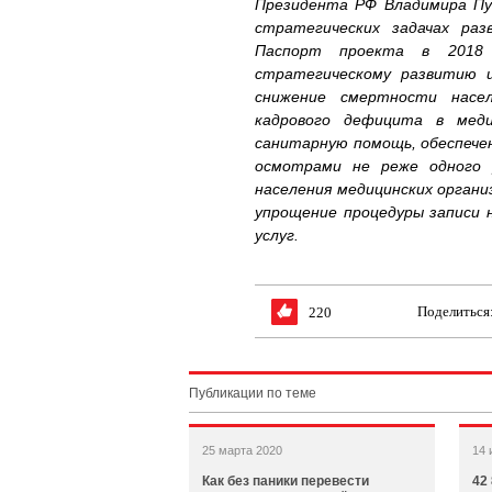
Президента РФ Владимира Пу
стратегических задачах раз
Паспорт проекта в 2018
стратегическому развитию 
снижение смертности насел
кадрового дефицита в меди
санитарную помощь, обеспече
осмотрами не реже одного 
населения медицинских орган
упрощение процедуры записи н
услуг.
Поделиться
220
Публикации по теме
25 марта 2020
14 
Как без паники перевести
42