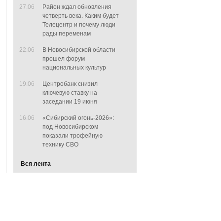
27.06
Район ждал обновления
четверть века. Каким будет
Телецентр и почему люди
рады переменам
22.06
В Новосибирской области
прошел форум
национальных культур
19.06
Центробанк снизил
ключевую ставку на
заседании 19 июня
16.06
«Сибирский огонь-2026»:
под Новосибирском
показали трофейную
технику СВО
Вся лента