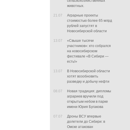
сельскохозяйственных
животных.
21.07
Аграрные проекты
стоимостью более 65 млрд
рублей запустят в
Новосибирской области
13.07
«Свыше тысячи
участников»: кто собрался
на новосибирском
фестивале «В Сибири —
есть!»
13.07
В Новосибирской области
хотят возобновить
разведку и добычу нефти
08.07
Новая традиция: дипломы
аграриев вручили под
открытым небом в парке
имени Юрия Бугакова
07.07
Дроны ВСУ впервые
долетели до Сибири: в
Омске атакован