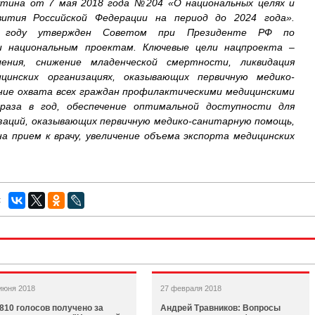
тина от 7 мая 2018 года №204 «О национальных целях и
вития Российской Федерации на период до 2024 года».
 году утвержден Советом при Президенте РФ по
и национальным проектам. Ключевые цели нацпроекта –
ения, снижение младенческой смертности, ликвидация
цинских организациях, оказывающих первичную медико-
ние охвата всех граждан профилактическими медицинскими
раза в год, обеспечение оптимальной доступности для
изаций, оказывающих первичную медико-санитарную помощь,
а прием к врачу, увеличение объема экспорта медицинских
:
июня 2018
27 февраля 2018
 810 голосов получено за
Андрей Травников: Вопросы