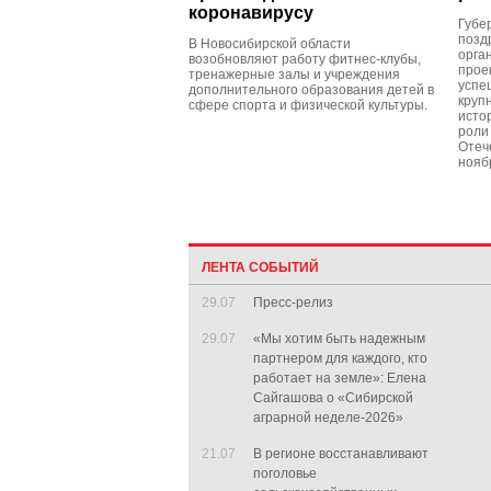
коронавирусу
Губе
позд
В Новосибирской области
орга
возобновляют работу фитнес-клубы,
прое
тренажерные залы и учреждения
успе
дополнительного образования детей в
круп
сфере спорта и физической культуры.
исто
роли
Отеч
нояб
ЛЕНТА СОБЫТИЙ
29.07
Пресс-релиз
29.07
«Мы хотим быть надежным
партнером для каждого, кто
работает на земле»: Елена
Сайгашова о «Сибирской
аграрной неделе-2026»
21.07
В регионе восстанавливают
поголовье