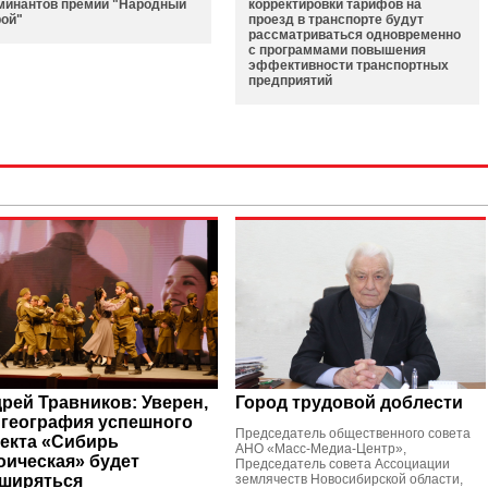
минантов премии "Народный
корректировки тарифов на
рой"
проезд в транспорте будут
рассматриваться одновременно
с программами повышения
эффективности транспортных
предприятий
рей Травников: Уверен,
Город трудовой доблести
 география успешного
Председатель общественного совета
екта «Сибирь
АНО «Масс-Медиа-Центр»,
оическая» будет
Председатель совета Ассоциации
ширяться
землячеств Новосибирской области,