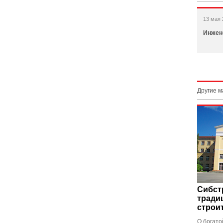
13 мая 
Инжен
Другие 
Сибст
тради
строи
О богато