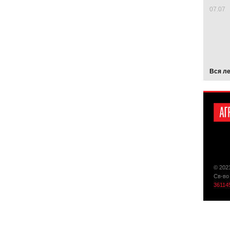
07.07
Вся л
© 202
Св-во
36114