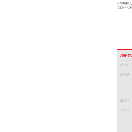
и грядущ
Юрий Ск
ЛЕНТ
08.08
08.08
29.07
29.07