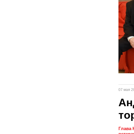
07 мая 2
Ан
то
Глава 
ветера