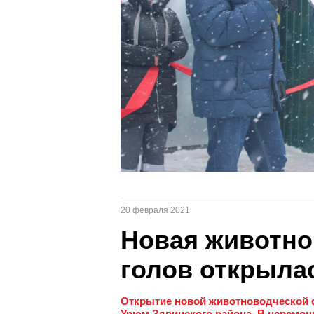
20 февраля 2021
Новая животно
голов открыла
Открытие новой животноводческой ф
Урюм Здвинского района. В церемони