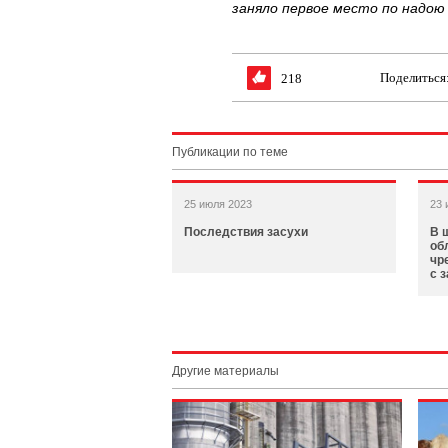
заняло первое место по надою
Поделиться
218
Публикации по теме
25 июля 2023
23 
Последствия засухи
В 
об
чр
с 
Другие материалы