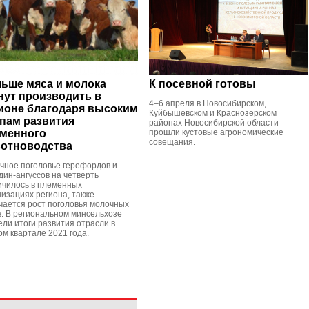
ьше мяса и молока
К посевной готовы
нут производить в
4–6 апреля в Новосибирском,
ионе благодаря высоким
Куйбышевском и Краснозерском
пам развития
районах Новосибирской области
менного
прошли кустовые агрономические
совещания.
отноводства
чное поголовье герефордов и
дин-ангуссов на четверть
ичилось в племенных
низациях региона, также
чается рост поголовья молочных
в. В региональном минсельхозе
ели итоги развития отрасли в
ом квартале 2021 года.