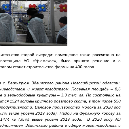
оительство второй очереди: помещение также рассчитано на
 потенциал АО «Урюмское», было принято решение и о
тапом станет строительство фермы на 400 голов.
 с. Верх-Урюм Здвинского района Новосибирской области.
ниеводством и животноводством. Посевная площадь – 8,6
ые и зернобобовые культуры ‒ 3,3 тыс. га. По состоянию на
ится 1524 головы крупного рогатого скота, в том числе 550
продуктивности. Валовое производство молока за 2020 год
63% выше уровня 2019 года). Надой на фуражную корову за
 1474 кг (35%) выше уровня 2019 года. В 2020 году АО
едприятием Здвинского района в сфере животноводства и