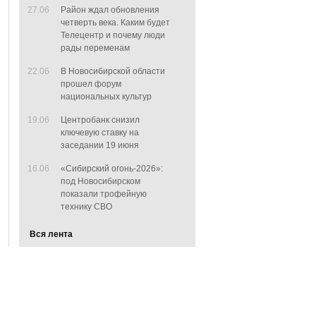
27.06
Район ждал обновления
четверть века. Каким будет
Телецентр и почему люди
рады переменам
22.06
В Новосибирской области
прошел форум
национальных культур
19.06
Центробанк снизил
ключевую ставку на
заседании 19 июня
16.06
«Сибирский огонь-2026»:
под Новосибирском
показали трофейную
технику СВО
Вся лента