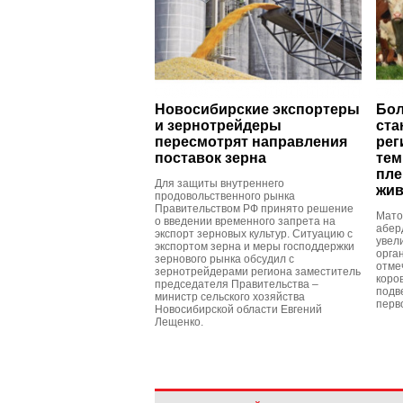
Новосибирские экспортеры
Бол
и зернотрейдеры
ста
пересмотрят направления
рег
поставок зерна
тем
пле
Для защиты внутреннего
жив
продовольственного рынка
Правительством РФ принято решение
Мато
о введении временного запрета на
абер
экспорт зерновых культур. Ситуацию с
увел
экспортом зерна и меры господдержки
орга
зернового рынка обсудил с
отме
зернотрейдерами региона заместитель
коро
председателя Правительства –
подв
министр сельского хозяйства
перв
Новосибирской области Евгений
Лещенко.