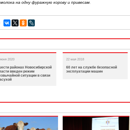
 молока на одну фуражную корову и привесам.
:
июня 2020
22 мая 2018
шести районах Новосибирской
60 лет на службе безопасной
ласти введен режим
эксплуатации машин
езвычайной ситуации в связи
засухой