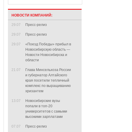
НОВОСТИ КОМПАНИЙ:
29.07
Пресс-релиз
29.07
Пресс-релиз
29.07
«Поезд Победы» прибыл в
Новосибирскую область —
Новости Новосибирска и
области
21.07
Глава Минсельхоза России
и губернатор Алтайского
края посетили тепличный
комплекс по выращиванию
хризантем
13.07
Новосибирские вузы
попали в топ-20
университетов с самыми
высокими зарплатами
07.07
Пресс-релиз