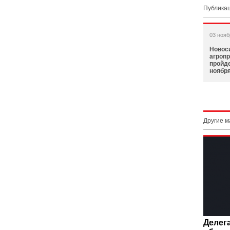
Публикац
03 нояб
Новос
агроп
пройде
ноябр
Другие 
Делег