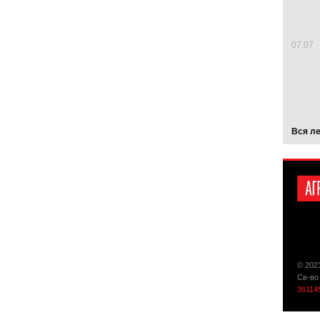
07.07
Вся л
© 202
Св-во
36114