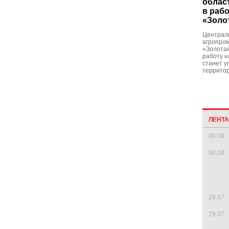
облас
в раб
«Золо
Централ
агропро
«Золотая
работу н
станет у
территор
ЛЕНТ
08.08
08.08
29.07
29.07