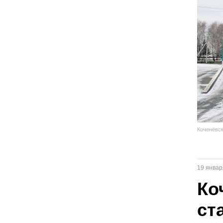
Коченёвск
19 январ
Ко
ст