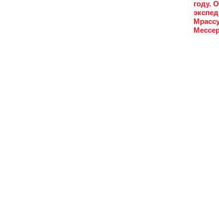
году. 
экспед
Мрассу
Мессер