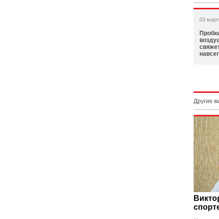
03 март
Пробки
возду
свяже
навсе
Другие 
Викто
спорт