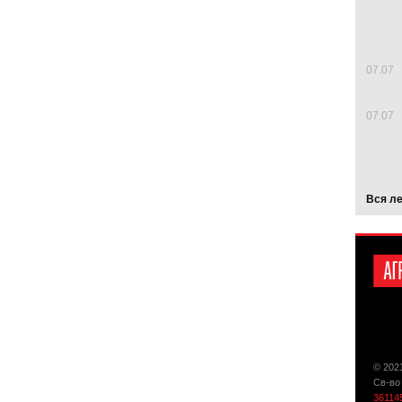
07.07
07.07
Вся л
© 202
Св-во
36114