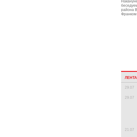
Наканун
беседуем
района 
Франком
ЛЕНТ
29.07
29.07
21.07