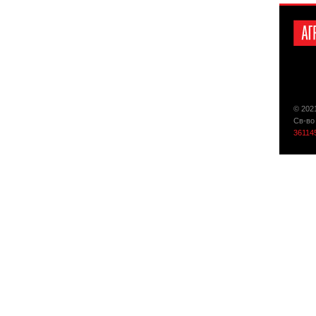
© 202
Св-во
36114