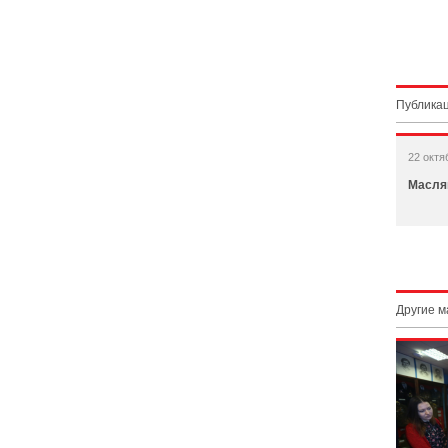
Публикац
22 октя
Масля
Другие 